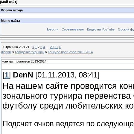
[
Мой сайт
]
Форма входа
Меню сайта
Новости
Соревнования
Видео на YouTube
Орский фу
Страница
2
из
21
«
1
2
3
4
…
20
21
»
Форум
»
Городские турниры
»
Конкурс прогнозов 2013-2014
Конкурс прогнозов 2013-2014
[
1
]
DenN
[01.11.2013, 08:41]
На нашем сайте проводится конк
зонального турнира первенства
футболу среди любительских ко
Подсчет очков ведется по следующе