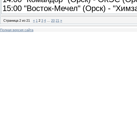
15:00 "Восток-Мечел" (Орск) - "Химз
Страница
2
из
21
«
1
2
3
4
…
20
21
»
Полная версия сайта