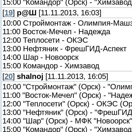
15:00 "Командор" (Орск) - "Химзавод"
[
19
]
р@Ш
[11.11.2013, 16:03]
10:00 Строймонтаж - Олимпия-Машз
11:00 Восток-Мечел - Надеж
12:00 Теплосети - ОКЭ
13:00 Нефтяник - ФрешГИД-Асп
14:00 Шар - Новоорс
15:00 Командор - Химзав
[
20
]
shalnoj
[11.11.2013, 16:05]
10:00 "Строймонтаж" (Орск) - "Олим
11:00 "Восток-Мечел" (Орск) - "Надеж
12:00 "Теплосети" (Орск) - ОКЭС (Ор
13:00 "Нефтяник" (Орск) - "ФрешГИД-
14:00 "Шар" (Орск) - МФК "Новоорск"
15:00 "Командор" (Орск) - "Химзавод"