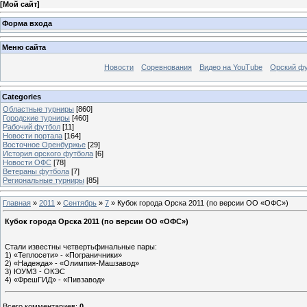
[
Мой сайт
]
Форма входа
Меню сайта
Новости
Соревнования
Видео на YouTube
Орский фу
Categories
Областные турниры
[860]
Городские турниры
[460]
Рабочий футбол
[11]
Новости портала
[164]
Восточное Оренбуржье
[29]
История орского футбола
[6]
Новости ОФС
[78]
Ветераны футбола
[7]
Региональные турниры
[85]
Главная
»
2011
»
Сентябрь
»
7
» Кубок города Орска 2011 (по версии ОО «ОФС»)
Кубок города Орска 2011 (по версии ОО «ОФС»)
Стали известны четвертьфинальные пары:
1) «Теплосети» - «Пограничники»
2) «Надежда» - «Олимпия-Машзавод»
3) ЮУМЗ - ОКЭС
4) «ФрешГИД» - «Пивзавод»
Всего комментариев
:
0