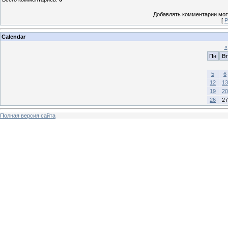
Добавлять комментарии могу
[
Р
Calendar
«
Пн
Вт
5
6
12
13
19
20
26
27
Полная версия сайта