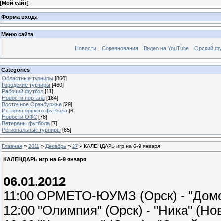
[
Мой сайт
]
Форма входа
Меню сайта
Новости
Соревнования
Видео на YouTube
Орский фу
Categories
Областные турниры
[860]
Городские турниры
[460]
Рабочий футбол
[11]
Новости портала
[164]
Восточное Оренбуржье
[29]
История орского футбола
[6]
Новости ОФС
[78]
Ветераны футбола
[7]
Региональные турниры
[85]
Главная
»
2011
»
Декабрь
»
27
» КАЛЕНДАРЬ игр на 6-9 января
КАЛЕНДАРЬ игр на 6-9 января
06.01.2012
11:00 ОРМЕТО-ЮУМЗ (Орск) - "Домо
12:00 "Олимпия" (Орск) - "Ника" (Но