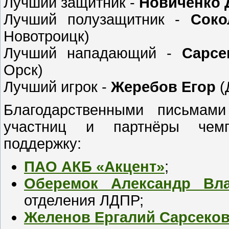
Лучший защитник -
Новиченко 
Лучший полузащитник -
Соко
Новотроицк)
Лучший нападающий -
Сарсе
Орск)
Лучший игрок -
Жеребов Егор
(
Благодарственными письмам
участниц и партнёры чемп
поддержку:
ПАО АКБ
«Акцент»
;
Оберемок Александр Вл
отделения ЛДПР;
Желенов Ергалий Сарсеко