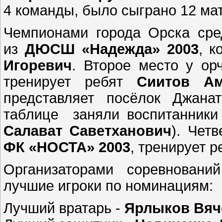
4 команды, было сыграно 12 мат
Чемпионами города Орска ср
из
ДЮСШ «Надежда» 2003
, к
Игоревич
. Второе место у о
тренирует ребят
Сиитов Ам
представляет посёлок Джанат
таблице заняли воспитанник
Салават Саветханович
). Чет
ФК «НОСТА» 2003
, тренирует 
Организаторами соревновани
лучшие игроки по номинациям:
Лучший вратарь -
Ярлыков Вяч