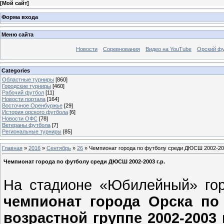
[
Мой сайт
]
Форма входа
Меню сайта
Новости
Соревнования
Видео на YouTube
Орский фу
Categories
Областные турниры
[860]
Городские турниры
[460]
Рабочий футбол
[11]
Новости портала
[164]
Восточное Оренбуржье
[29]
История орского футбола
[6]
Новости ОФС
[78]
Ветераны футбола
[7]
Региональные турниры
[85]
Главная
»
2016
»
Сентябрь
»
26
» Чемпионат города по футболу среди ДЮСШ 2002-200
Чемпионат города по футболу среди ДЮСШ 2002-2003 г.р.
На стадионе «Юбилейный» го
чемпионат города Орска п
возрастной группе 2002-2003 г