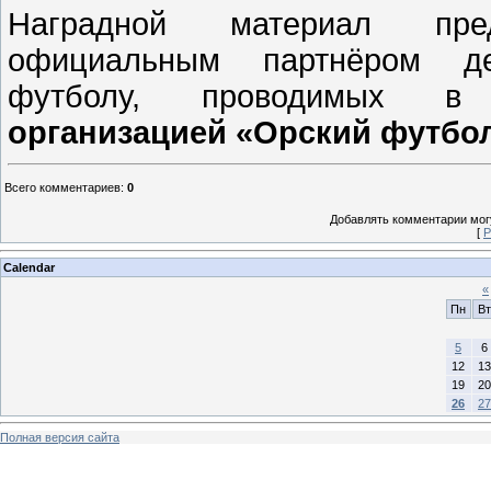
Наградной материал пр
официальным партнёром де
футболу, проводимых
организацией «Орский футбо
Всего комментариев
:
0
Добавлять комментарии могу
[
Р
Calendar
«
Пн
Вт
5
6
12
13
19
20
26
27
Полная версия сайта