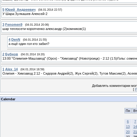
5
Юрий_Андреевич
(04.01.2014 22:57)
У Шара:Зулкашев Алексей-2
3
Fenomen9
(04.01.2014 20:06)
шар теплосети-коропченко александр (2)комников(1)
4
DenN
(04.01.2014 21:55)
а ещё один гол кто забил?
2
Бубнов
(04.01.2014 19:20)
13:00 "Олимпия-Машзавод" (Орск) - "Химзавод" (Новотроицк) -
2:12 (1:5)
Голы: семено
1
Alex_14
(04.01.2014 18:59)
Олипия - Химзавод 2:12 - Сидоров Андрей(2), Жук Сергей(2), Тутов Максим(2), Асее
Добавлять комментарии могу
[
Р
Calendar
Пн
Вт
6
7
13
14
20
21
27
28