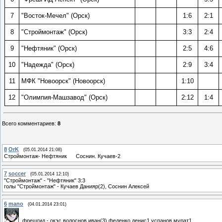
7
"Восток-Мечел" (Орск)
1:6
2:1
8
"Строймонтаж" (Орск)
3:3
2:4
9
"Нефтяник" (Орск)
2:5
4:6
10
"Надежда" (Орск)
2:9
3:4
11
МФК "Новоорск" (Новоорск)
1:10
12
"Олимпия-Машзавод" (Орск)
2:12
1:4
Всего комментариев
:
8
8
OrK
(05.01.2014 21:08)
Строймонтаж- Нефтяник Соснин. Кучаев-2
7
soccer
(05.01.2014 12:10)
"Строймонтаж" - "Нефтяник" 3:3
голы "Cтроймонтаж" - Кучаев Данияр(2), Соснин Алексей
6
mano
(04.01.2014 23:01)
фрешгид - окэс волоснов иван(3) феденко денис1 успанов мурат1