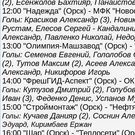
(2),
Есенжолов Бахтияр,
Панаистов 
12:00 "Надежда" (Орск) - МФК "Ново
Голы: Красиков Александр (3), Нови
Рустам,
Елесов Сергей -
Кандалинц
Александр, Павленко Николай, Нед
13:00 "Олимпия-Машзавод" (Орск) - 
Голы:
Семенов Евгений, Гололобов
(2), Тутов Максим (2), Асеев Алекса
Александр, Никифоров Игорь
14:00 "ФрешГИД-Аспект" (Орск) - ОК
Кутузов Дмитрий (2), Голубов
Голы:
Иван (3), Феденко Денис,
Успанов М
15:00 "Строймонтаж" (Орск) - "Нефтя
Кучаев Данияр (2), Соснин Ал
Голы:
Эдуард, Киримбаев Ержан
16:00 "Шар" (Орск) - "Теплосети" (Ор