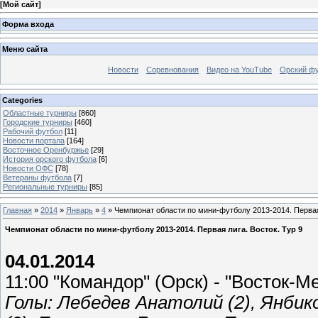
[
Мой сайт
]
Форма входа
Меню сайта
Новости
Соревнования
Видео на YouTube
Орский фу
Categories
Областные турниры
[860]
Городские турниры
[460]
Рабочий футбол
[11]
Новости портала
[164]
Восточное Оренбуржье
[29]
История орского футбола
[6]
Новости ОФС
[78]
Ветераны футбола
[7]
Региональные турниры
[85]
Главная
»
2014
»
Январь
»
4
» Чемпионат области по мини-футболу 2013-2014. Первая 
Чемпионат области по мини-футболу 2013-2014. Первая лига. Восток. Тур 9
04.01.2014
11:00 "Командор" (Орск) - "Восток-М
Голы: Лебедев Анатолий (2), Янбик