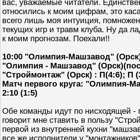
вас, уважаемые читатели. Единстве
относились к моим цифрам, это каса
всего лишь моя интуиция, помножен
текущих игр и травм клуба. Ну да л
к моим прогнозам. Поехали!!
10:00 "Олимпия-Машзавод" (Орск)
"Олимпия - Машзавод" (Орск)(после
"Строймонтаж" (Орск) : П(4:6); П (3
Матч первого круга: "Олимпия-Ма
2:10 (1:5)
Обе команды идут по нисходящей - п
говорит мне ставить в пользу "Стро
первой из внутренней кухни "машза
все же исполнители у "монтажников"