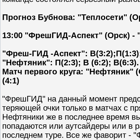
Прогноз Бубнова: "Теплосети" (Орс
13:00 "ФрешГИД-Аспект" (Орск) - 
"Фреш-ГИД -Аспект": В(3:2);П(1:3);
"Нефтяник": П(2:3); В (6:2); В(6:3).
Матч первого круга: "Нефтяник" (
(4:1)
"ФрешГИД" на данный момент предс
теряющей очки только в матчах с п
Нефтяники же в последнее время вы
попадаются или аутсайдеры или в р
последнем туре. Все же фаворит - 