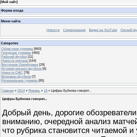
[
Мой сайт
]
Форма входа
Меню сайта
Новости
Соревнования
Видео на YouTube
Орский фу
Categories
Областные турниры
[860]
Городские турниры
[460]
Рабочий футбол
[11]
Новости портала
[164]
Восточное Оренбуржье
[29]
История орского футбола
[6]
Новости ОФС
[78]
Ветераны футбола
[7]
Региональные турниры
[85]
Главная
»
2014
»
Январь
»
18
» Цифры Бубнова говорят...
Цифры Бубнова говорят...
Добрый день, дорогие обозреватели
вниманию, очередной анализ матчей
что рубрика становится читаемой и