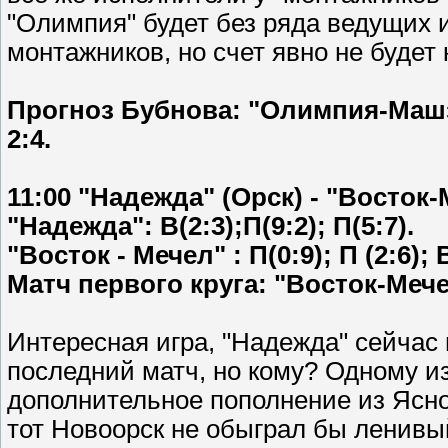
"Олимпия" будет без ряда ведущих и
монтажников, но счет явно не будет
Прогноз Бубнова: "Олимпия-Машз
2:4.
11:00 "Надежда" (Орск) - "Восток-
"Надежда": В(2:3);П(9:2); П(5:7).
"Восток - Мечел" : П(0:9); П (2:6); В
Матч первого круга: "Восток-Мечел"
Интересная игра, "Надежда" сейчас 
последний матч, но кому? Одному из
дополнительное пополнение из Ясног
тот Новоорск не обыграл бы ленивы