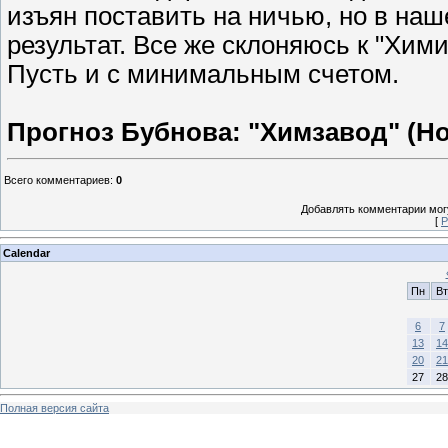
изъян поставить на ничью, но в на
результат. Все же склоняюсь к "Хими
Пусть и с минимальным счетом.
Прогноз Бубнова: "Химзавод" (Нов
Всего комментариев
:
0
Добавлять комментарии могу
[
Р
Calendar
Пн
Вт
6
7
13
14
20
21
27
28
Полная версия сайта