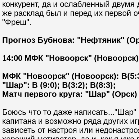
конкурент, да и ослабленный двумя
же расклад был и перед их первой о
"Фреш".
Прогноз Бубнова: "Нефтяник" (Ор
1
4:00 МФК "Новоорск" (Новоорск) 
МФК "Новоорск" (Новоорск): В(5:3)
"Шар": В (9:0); В(3:2); В(8:3);
Матч первого круга: "Шар" (Орск) 
Боюсь что то даже написать..."Шар"
капитана и возможно ряда других иг
зависеть от настроя или недонастро