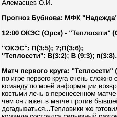
Алемасцев О.И.
Прогноз Бубнова: МФК "Надежда" (
12:00 ОКЭС (Орск) - "Теплосети" (
"ОКЭС": П(3:5); ?;П(3:6);
"Теплосети": В(3:2); В (9:3); п(3:8).
Матч первого круга: "Теплосети" (О
по игре первого круга очень сложно 
команду по моей информации возв
костьми лечь в перенесенном матче 
чем он ляжет в матче против бывше
догадываться...Тепловики же готови
команде состоялся серьезный разгов