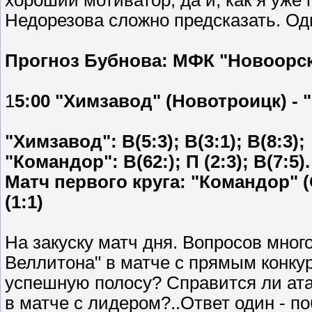
хороший мотиватор, да и, как я уже
Недорезова сложно предсказать. Одн
Прогноз Бубнова: МФК "Новоорск" 
1
5:00 "Химзавод" (Новотроицк) - 
"Химзавод": В(5:3); В(3:1); В(8:3);
"Командор": В(62:); П (2:3); В(7:5).
Матч первого круга: "Командор" (
(1:1)
На закуску матч дня. Вопросов мног
Веллитона" в матче с прямым конку
успешную полосу? Справится ли ата
в матче с лидером?..Ответ один - п