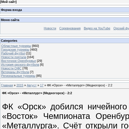
[
Мой сайт
]
Форма входа
Меню сайта
Новости
Соревнования
Видео на YouTube
Орский фу
Categories
Областные турниры
[860]
Городские турниры
[460]
Рабочий футбол
[11]
Новости портала
[164]
Восточное Оренбуржье
[29]
История орского футбола
[6]
Новости ОФС
[78]
Ветераны футбола
[7]
Региональные турниры
[85]
Главная
»
2015
»
Август
»
17
» ФК «Орск» - «Металлург» (Медногорск) - 2:2
ФК «Орск» - «Металлург» (Медногорск) - 2:2
ФК «Орск» добился ничейного
«Восток» Чемпионата Оренбур
«Металлурга». Счёт открыли го