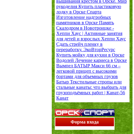
вышивания крестом в Орске.
Мир
рукоделия
Купить пластиковую
лодку в Орске
Спарта
Изготовление надгробных
памятников в Орске
Память
Скалодром в Новотроицке -
Хеппи Хаус | Активные занятия
для детей и взрослых
Хеппи Хаус
Сдать стрейч пленку в
переработку.
ЭкоВторРесурс
Купить мойку для кухни в Орске
Водолей
Лечение кариеса в Орске
Вымпел
БАТЫР Макси 66 см –
легковой прицеп с высокими
бортами для объемных грузов
Батыр
Текстильные стропы или
стальные канаты: что выбрать для
грузоподъёмных работ | Канат-56
Канат
Форма входа