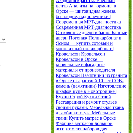
Академия красоты. Учебный
центр
Анализы на гормоны в
Орске — щитовидная железа,
бесплодие, надпочечники |
Современная МРТ-диагностика
Современная МРТ-диагностика
Стеклянные двери в баню. Банные
двери
Погонаж
Поликарбонат в
Ясном — купить сотовый и
монолитный поликарбонат |
Кровельсон
Кровельсон
Кровельсон в Орске —
.
кровельные и фасадные
материалы от производителя
Кровельсон
Памятники из гранита
в Орске с гарантией 10 лет
СОВ-
камень (памятники)
Изготовление
шкафов-купе в Новотроицке |
Кухни Строй
Кухни Строй
Реставрация и ремонт стульев
своими руками. Мебельная ткань
для обивки стула
Мебельные
ткани
Купить матрас в Орске
Фабрика матрасов
Большой
ассортимент наборов для