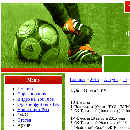
В
Главная
»
2015
»
Август
»
17
»
Меню
Новости
Кубок Орска 2015
Соревнования
Видео на YouTube
1/2 финала
Орский футбол в ВК
1. "Теплосети" (Орск) -
"РУСШПАЛА" 
Наши партнёры
2.
СК "Горизонт" (Новотроицк)
-
"Не
ОФС
1/4 финала
16 августа 2015 года
Статьи
3. СК "Горизонт" (Новотроицк) -
"Ка
Архив
4. "Нефтяник" (Орск) -
ФК "Новоорск"