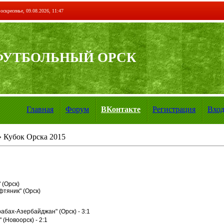
оскресенье, 09.08.2026, 11:47
ФУТБОЛЬНЫЙ ОРСК
Главная
Форум
ВКонтакте
Регистрация
Вхо
 Кубок Орска 2015
(Орск)
фтяник" (Орск)
рабах-Азербайджан" (Орск) - 3:1
 (Новоорск) - 2:1