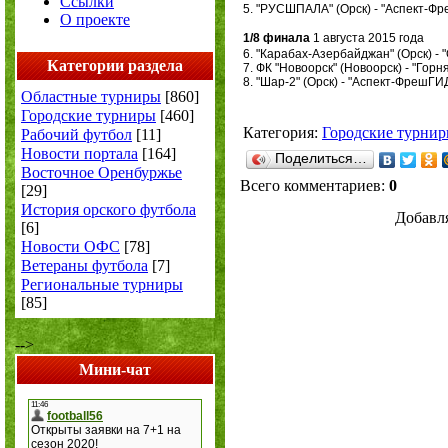
Ссылки
5. "РУСШПАЛА" (Орск) -
"Аспект-Фре
О проекте
1/8 финала
1 августа 2015 года
6. "Карабах-Азербайджан" (Орск) - 
Категории раздела
7. ФК "Новоорск" (Новоорск) - "Горняк"
8. "Шар-2" (Орск) - "Аспект-ФрешГИД"
Областные турниры
[860]
Городские турниры
[460]
Категория
:
Городские турни
Рабочий футбол
[11]
Новости портала
[164]
Поделиться…
Восточное Оренбуржье
Всего комментариев
:
0
[29]
История орского футбола
Добавля
[6]
Новости ОФС
[78]
Ветераны футбола
[7]
Региональные турниры
[85]
-->
Мини-чат