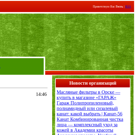
Приветствую Вас
Гость
|
RSS
д
Новости организаций
Масляные фильтры в Орске —
14:46
купить в магазине «ГАРАЖ»
Гараж
Полипропиленовый,
полиамидный или сизалевый
канат: какой выбрать | Канат-56
Канат
Комбинированная чистка
лица — комплексный уход за
кожей в Академии красоты