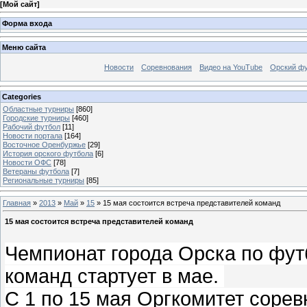
[
Мой сайт
]
Форма входа
Меню сайта
Новости
Соревнования
Видео на YouTube
Орский фу
Categories
Областные турниры
[860]
Городские турниры
[460]
Рабочий футбол
[11]
Новости портала
[164]
Восточное Оренбуржье
[29]
История орского футбола
[6]
Новости ОФС
[78]
Ветераны футбола
[7]
Региональные турниры
[85]
Главная
»
2013
»
Май
»
15
» 15 мая состоится встреча представителей команд
15 мая состоится встреча представителей команд
Чемпионат города Орска по фут
команд стартует в мае.
С 1 по 15 мая Оргкомитет сорев