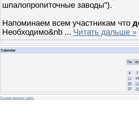
шпалопропиточные заводы").
Напоминаем всем участникам что
д
Необходимо&nb
...
Читать дальше »
Calendar
Пн
Вт
6
7
13
14
20
21
27
28
Полная версия сайта