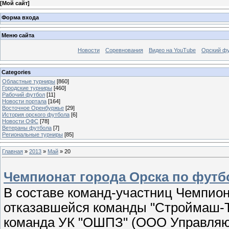
[
Мой сайт
]
Форма входа
Меню сайта
Новости
Соревнования
Видео на YouTube
Орский фу
Categories
Областные турниры
[860]
Городские турниры
[460]
Рабочий футбол
[11]
Новости портала
[164]
Восточное Оренбуржье
[29]
История орского футбола
[6]
Новости ОФС
[78]
Ветераны футбола
[7]
Региональные турниры
[85]
Главная
»
2013
»
Май
»
20
Чемпионат города Орска по футб
В составе команд-участниц Чемпион
отказавшейся команды "Строймаш-Те
команда УК "ОШПЗ" (ООО Управля