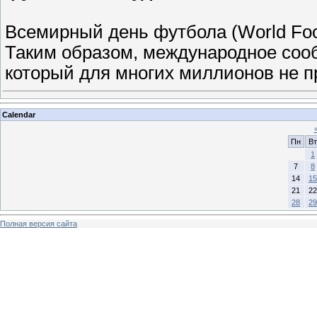
Всемирный день футбола (World Foo
Таким образом, международное сооб
который для многих миллионов не п
Calendar
Пн
Вт
1
7
8
14
15
21
22
28
29
Полная версия сайта