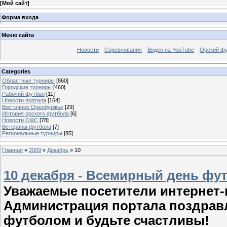
[
Мой сайт
]
Форма входа
Меню сайта
Новости
Соревнования
Видео на YouTube
Орский фу
Categories
Областные турниры
[860]
Городские турниры
[460]
Рабочий футбол
[11]
Новости портала
[164]
Восточное Оренбуржье
[29]
История орского футбола
[6]
Новости ОФС
[78]
Ветераны футбола
[7]
Региональные турниры
[85]
Главная
»
2009
»
Декабрь
»
10
10 декабря - Всемирный день фу
Уважаемые посетители интернет
Администрация портала поздравл
футболом и будьте счастливы!