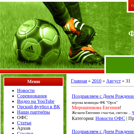
Су
Главная
»
2010
»
Август
»
31
Меню
Новости
Соревнования
Поздравляем с Днем Рождени
Видео на YouTube
игрока команды ФК "Орск"
Орский футбол в ВК
Мирошникова Евгения
!
Наши партнёры
Желаем Евгению счастья, светлы
...
Ч
ОФС
Категория:
Новости ОФС
|
Пр
Статьи
Архив
Поздравляем с Днем Рождени
Ссылки