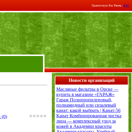
Приветствую Вас
Гость
|
RSS
Новости организаций
Масляные фильтры в Орске —
купить в магазине «ГАРАЖ»
Гараж
Полипропиленовый,
полиамидный или сизалевый
канат: какой выбрать | Канат-56
Канат
Комбинированная чистка
 (0)
лица — комплексный уход за
кожей в Академии красоты
Академия красоты. Учебный