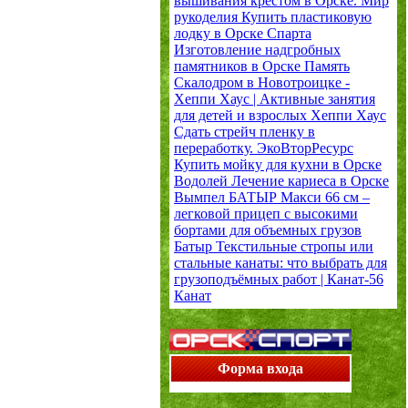
вышивания крестом в Орске.
Мир
рукоделия
Купить пластиковую
лодку в Орске
Спарта
Изготовление надгробных
памятников в Орске
Память
Скалодром в Новотроицке -
Хеппи Хаус | Активные занятия
для детей и взрослых
Хеппи Хаус
Сдать стрейч пленку в
переработку.
ЭкоВторРесурс
Купить мойку для кухни в Орске
Водолей
Лечение кариеса в Орске
Вымпел
БАТЫР Макси 66 см –
легковой прицеп с высокими
бортами для объемных грузов
Батыр
Текстильные стропы или
стальные канаты: что выбрать для
грузоподъёмных работ | Канат-56
Канат
Форма входа