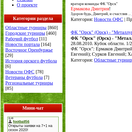
вратаря команды ФК "Орск"
О проекте
Ермакова Дмитрия
!
Здоров будь, Дмитрий, и счастлив
...
Категории раздела
Категория:
Новости ОФС
|
Пр
Областные турниры
[860]
ФК "Орск" (Орск) - "Металлур
Городские турниры
[460]
ФК "Орск" (Орск) -
"Металл
Рабочий футбол
[11]
28.08.2010. Кубок области. 1
Новости портала
[164]
ФК "Орск":
Ермаков Дмитрий
Восточное Оренбуржье
Евгений); Сурков Евгений; Х
[29]
Категория:
Областные турни
История орского футбола
[6]
Новости ОФС
[78]
Ветераны футбола
[7]
Региональные турниры
[85]
-->
Мини-чат