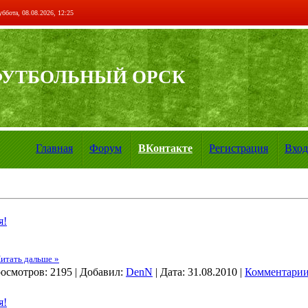
ббота, 08.08.2026, 12:25
ФУТБОЛЬНЫЙ ОРСК
Главная
Форум
ВКонтакте
Регистрация
Вход
я!
итать дальше »
осмотров:
2195
|
Добавил:
DenN
|
Дата:
31.08.2010
|
Комментарии
я!