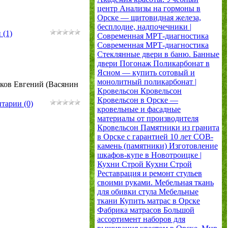
центр
Анализы на гормоны в
Орске — щитовидная железа,
бесплодие, надпочечники |
 (1)
Современная МРТ-диагностика
Современная МРТ-диагностика
Стеклянные двери в баню. Банные
двери
Погонаж
Поликарбонат в
Ясном — купить сотовый и
монолитный поликарбонат |
ков Евгений (Васянин
Кровельсон
Кровельсон
Кровельсон в Орске —
тарии (0)
кровельные и фасадные
материалы от производителя
Кровельсон
Памятники из гранита
в Орске с гарантией 10 лет
СОВ-
камень (памятники)
Изготовление
шкафов-купе в Новотроицке |
Кухни Строй
Кухни Строй
Реставрация и ремонт стульев
своими руками. Мебельная ткань
для обивки стула
Мебельные
ткани
Купить матрас в Орске
Фабрика матрасов
Большой
ассортимент наборов для