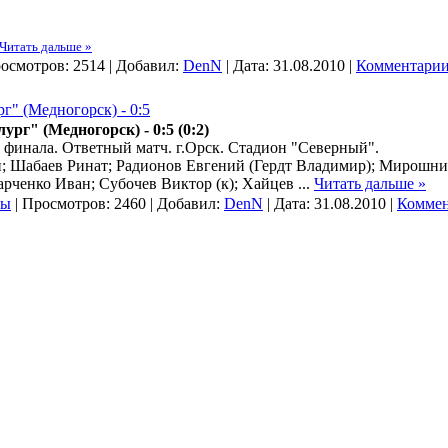
Читать дальше »
осмотров:
2514
|
Добавил:
DenN
|
Дата:
31.08.2010
|
Комментарии
г" (Медногорск) - 0:5
ург" (Медногорск) -
0:5 (0:2)
/2 финала. Ответный матч. г.Орск. Стадион "Северный".
; Шабаев Ринат; Радионов Евгений (Гердт Владимир); Мирошни
арченко Иван; Субочев Виктор (к); Хайцев
...
Читать дальше »
ры
|
Просмотров:
2460
|
Добавил:
DenN
|
Дата:
31.08.2010
|
Коммен