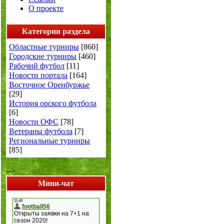
О проекте
Категории раздела
Областные турниры
[860]
Городские турниры
[460]
Рабочий футбол
[11]
Новости портала
[164]
Восточное Оренбуржье
[29]
История орского футбола
[6]
Новости ОФС
[78]
Ветераны футбола
[7]
Региональные турниры
[85]
-->
Мини-чат