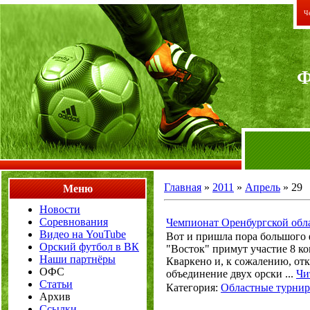
Че
Главная
»
2011
»
Апрель
»
29
Меню
Новости
Соревнования
Чемпионат Оренбургской обл
Видео на YouTube
Вот и пришла пора большого
Орский футбол в ВК
"Восток" примут участие 8 ко
Наши партнёры
Кваркено и, к сожалению, отк
ОФС
объединение двух орски
...
Чи
Статьи
Категория:
Областные турни
Архив
Ссылки