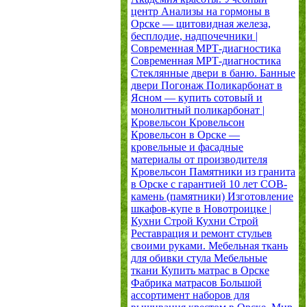
центр
Анализы на гормоны в
Орске — щитовидная железа,
бесплодие, надпочечники |
Современная МРТ-диагностика
Современная МРТ-диагностика
Стеклянные двери в баню. Банные
двери
Погонаж
Поликарбонат в
Ясном — купить сотовый и
монолитный поликарбонат |
Кровельсон
Кровельсон
Кровельсон в Орске —
кровельные и фасадные
материалы от производителя
Кровельсон
Памятники из гранита
в Орске с гарантией 10 лет
СОВ-
камень (памятники)
Изготовление
шкафов-купе в Новотроицке |
Кухни Строй
Кухни Строй
Реставрация и ремонт стульев
своими руками. Мебельная ткань
для обивки стула
Мебельные
ткани
Купить матрас в Орске
Фабрика матрасов
Большой
ассортимент наборов для