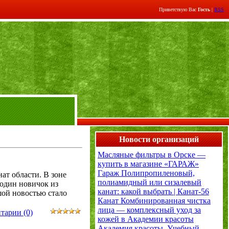
Приветствую Вас
Гость
|
RSS
Новости организаций
Масляные фильтры в Орске —
купить в магазине «ГАРАЖ»
Гараж
Полипропиленовый,
ат области. В зоне
полиамидный или сизалевый
 один новичок из
канат: какой выбрать | Канат-56
шой новостью стало
Канат
Комбинированная чистка
лица — комплексный уход за
тарии (0)
кожей в Академии красоты
Академия красоты. Учебный