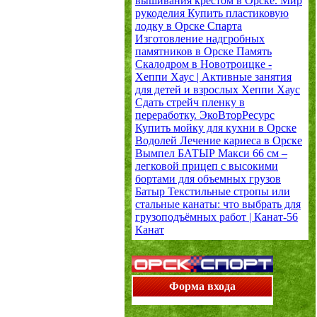
вышивания крестом в Орске.
Мир
рукоделия
Купить пластиковую
лодку в Орске
Спарта
Изготовление надгробных
памятников в Орске
Память
Скалодром в Новотроицке -
Хеппи Хаус | Активные занятия
для детей и взрослых
Хеппи Хаус
Сдать стрейч пленку в
переработку.
ЭкоВторРесурс
Купить мойку для кухни в Орске
Водолей
Лечение кариеса в Орске
Вымпел
БАТЫР Макси 66 см –
легковой прицеп с высокими
бортами для объемных грузов
Батыр
Текстильные стропы или
стальные канаты: что выбрать для
грузоподъёмных работ | Канат-56
Канат
Форма входа