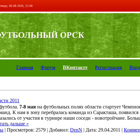
тверг, 06.08.2026, 22:00
ФУТБОЛЬНЫЙ ОРСК
Главная
Форум
ВКонтакте
Регистрация
Вход
асти 2011
 футбола.
7-8 мая
на футбольных полях области стартует Чемпион
манд. К нам в зону перебралась команда из Саракташа, появился
азались от участия в турнире наши соседи - новотройчане. Боль
тать дальше »
ры
|
Просмотров:
2579
|
Добавил:
DenN
|
Дата:
29.04.2011
|
Коммен