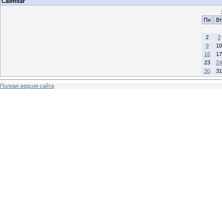
Calendar
Пн
Вт
2
3
9
10
16
17
23
24
30
31
Полная версия сайта