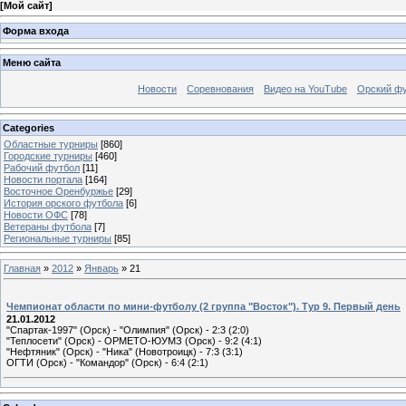
[
Мой сайт
]
Форма входа
Меню сайта
Новости
Соревнования
Видео на YouTube
Орский фу
Categories
Областные турниры
[860]
Городские турниры
[460]
Рабочий футбол
[11]
Новости портала
[164]
Восточное Оренбуржье
[29]
История орского футбола
[6]
Новости ОФС
[78]
Ветераны футбола
[7]
Региональные турниры
[85]
Главная
»
2012
»
Январь
»
21
Чемпионат области по мини-футболу (2 группа "Восток"). Тур 9. Первый день
21.01.2012
"Спартак-1997" (Орск) - "Олимпия" (Орск) - 2:3 (2:0)
"Теплосети" (Орск) - ОРМЕТО-ЮУМЗ (Орск) - 9:2 (4:1)
"Нефтяник" (Орск) - "Ника" (Новотроицк) - 7:3 (3:1)
ОГТИ (Орск) - "Командор" (Орск) - 6:4 (2:1)