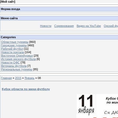
[
Мой сайт
]
Форма входа
Меню сайта
Новости
Соревнования
Видео на YouTube
Орский фу
Categories
Областные турниры
[860]
Городские турниры
[460]
Рабочий футбол
[11]
Новости портала
[164]
Восточное Оренбуржье
[29]
История орского футбола
[6]
Новости ОФС
[78]
Ветераны футбола
[7]
Региональные турниры
[85]
Главная
»
2015
»
Январь
»
08
Кубок области по мини-футболу