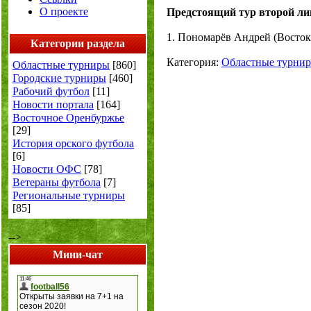
О проекте
Предстоящий тур второй лиг
1. Пономарёв Андрей (Восток
Категории раздела
Категория:
Областные турни
Областные турниры
[860]
Городские турниры
[460]
Рабочий футбол
[11]
Новости портала
[164]
Восточное Оренбуржье
[29]
История орского футбола
[6]
Новости ОФС
[78]
Ветераны футбола
[7]
Региональные турниры
[85]
-->
Мини-чат