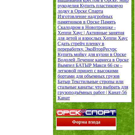
вышивания крестом в Орске.
Мир
рукоделия
Купить пластиковую
лодку в Орске
Спарта
Изготовление надгробных
памятников в Орске
Память
Скалодром в Новотроицке -
Хеппи Хаус | Активные занятия
для детей и взрослых
Хеппи Хаус
Сдать стрейч пленку в
переработку.
ЭкоВторРесурс
Купить мойку для кухни в Орске
Водолей
Лечение кариеса в Орске
Вымпел
БАТЫР Макси 66 см –
легковой прицеп с высокими
бортами для объемных грузов
Батыр
Текстильные стропы или
стальные канаты: что выбрать для
грузоподъёмных работ | Канат-56
Канат
Форма входа