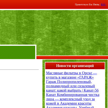
Приветствую Вас
Гость
|
RSS
Новости организаций
Масляные фильтры в Орске —
купить в магазине «ГАРАЖ»
Гараж
Полипропиленовый,
полиамидный или сизалевый
канат: какой выбрать | Канат-56
Канат
Комбинированная чистка
лица — комплексный уход за
кожей в Академии красоты
Академия красоты. Учебный