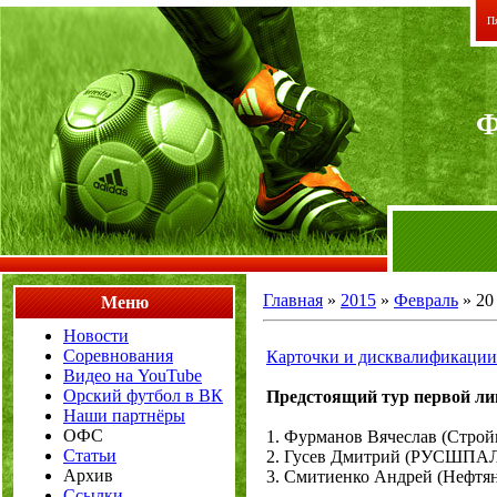
Пя
Главная
»
2015
»
Февраль
»
20
Меню
Новости
Соревнования
Карточки и дисквалификации
Видео на YouTube
Орский футбол в ВК
Предстоящий тур первой лиг
Наши партнёры
ОФС
1. Фурманов Вячеслав (Стройм
Статьи
2. Гусев Дмитрий (РУСШПАЛА
Архив
3. Смитиенко Андрей (Нефтяни
Ссылки