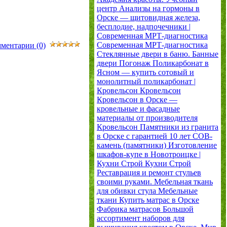
центр
Анализы на гормоны в
Орске — щитовидная железа,
бесплодие, надпочечники |
Современная МРТ-диагностика
Современная МРТ-диагностика
ментарии (0)
Стеклянные двери в баню. Банные
двери
Погонаж
Поликарбонат в
Ясном — купить сотовый и
монолитный поликарбонат |
Кровельсон
Кровельсон
Кровельсон в Орске —
кровельные и фасадные
материалы от производителя
Кровельсон
Памятники из гранита
в Орске с гарантией 10 лет
СОВ-
камень (памятники)
Изготовление
шкафов-купе в Новотроицке |
Кухни Строй
Кухни Строй
Реставрация и ремонт стульев
своими руками. Мебельная ткань
для обивки стула
Мебельные
ткани
Купить матрас в Орске
Фабрика матрасов
Большой
ассортимент наборов для