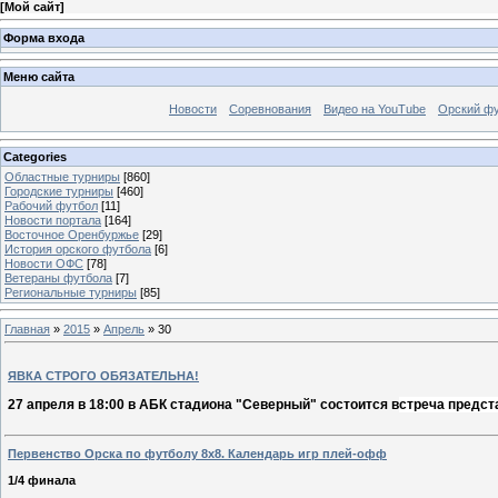
[
Мой сайт
]
Форма входа
Меню сайта
Новости
Соревнования
Видео на YouTube
Орский фу
Categories
Областные турниры
[860]
Городские турниры
[460]
Рабочий футбол
[11]
Новости портала
[164]
Восточное Оренбуржье
[29]
История орского футбола
[6]
Новости ОФС
[78]
Ветераны футбола
[7]
Региональные турниры
[85]
Главная
»
2015
»
Апрель
»
30
ЯВКА СТРОГО ОБЯЗАТЕЛЬНА!
27 апреля в 18:00 в АБК стадиона "Северный" состоится в
стреча предс
Первенство Орска по футболу 8х8. Календарь игр плей-офф
1/4 финала