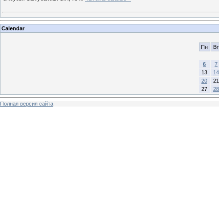
Calendar
Пн
Вт
6
7
13
14
20
21
27
28
Полная версия сайта