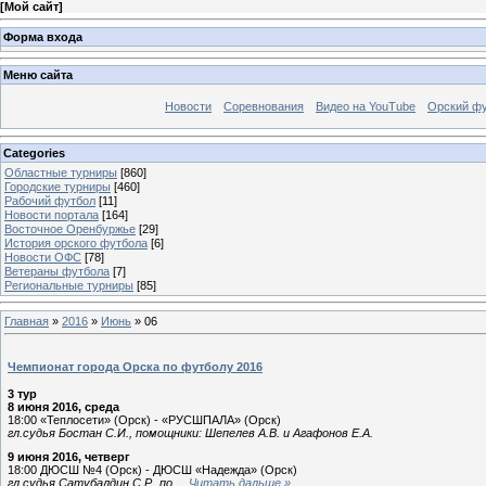
[
Мой сайт
]
Форма входа
Меню сайта
Новости
Соревнования
Видео на YouTube
Орский фу
Categories
Областные турниры
[860]
Городские турниры
[460]
Рабочий футбол
[11]
Новости портала
[164]
Восточное Оренбуржье
[29]
История орского футбола
[6]
Новости ОФС
[78]
Ветераны футбола
[7]
Региональные турниры
[85]
Главная
»
2016
»
Июнь
»
06
Чемпионат города Орска по футболу 2016
3 тур
8 июня 2016, среда
18:00 «Теплосети» (Орск) - «РУСШПАЛА» (Орск)
гл.судья Бостан С.И., помощники: Шепелев А.В. и Агафонов Е.А.
9 июня 2016, четверг
18:00 ДЮСШ №4 (Орск) - ДЮСШ «Надежда» (Орск)
гл.судья Сатубалдин С.Р., по
...
Читать дальше »