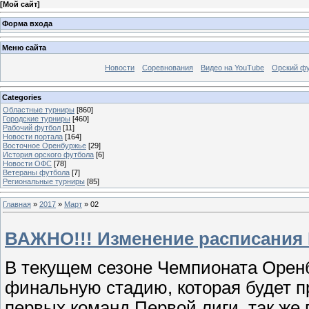
[
Мой сайт
]
Форма входа
Меню сайта
Новости
Соревнования
Видео на YouTube
Орский фу
Categories
Областные турниры
[860]
Городские турниры
[460]
Рабочий футбол
[11]
Новости портала
[164]
Восточное Оренбуржье
[29]
История орского футбола
[6]
Новости ОФС
[78]
Ветераны футбола
[7]
Региональные турниры
[85]
Главная
»
2017
»
Март
»
02
ВАЖНО!!! Изменение расписания 
В текущем сезоне Чемпионата Оренб
финальную стадию, которая будет пр
первых команд Первой лиги, так же 