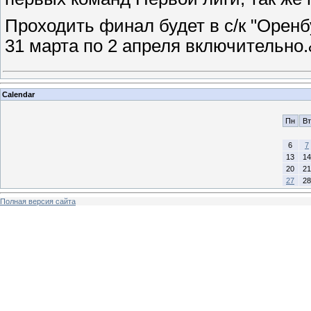
Проходить финал будет в с/к "Оренбу
31 марта по 2 апреля включительно
Calendar
Пн
Вт
6
7
13
14
20
21
27
28
Полная версия сайта