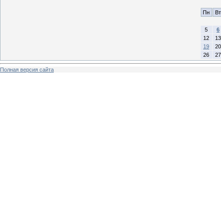
Пн
Вт
5
6
12
13
19
20
26
27
Полная версия сайта