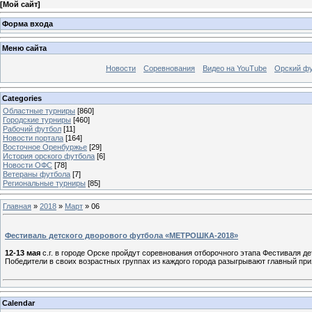
[
Мой сайт
]
Форма входа
Меню сайта
Новости
Соревнования
Видео на YouTube
Орский фу
Categories
Областные турниры
[860]
Городские турниры
[460]
Рабочий футбол
[11]
Новости портала
[164]
Восточное Оренбуржье
[29]
История орского футбола
[6]
Новости ОФС
[78]
Ветераны футбола
[7]
Региональные турниры
[85]
Главная
»
2018
»
Март
»
06
Фестиваль детского дворового футбола «МЕТРОШКА-2018»
12-13 мая
с.г. в городе Орске пройдут соревнования отборочного этапа Фестиваля де
Победители в своих возрастных группах из каждого города разыгрывают главный 
Calendar