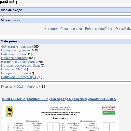
[
Мой сайт
]
Форма входа
Меню сайта
Новости
Соревнования
Видео на YouTube
Орский фу
Categories
Областные турниры
[860]
Городские турниры
[460]
Рабочий футбол
[11]
Новости портала
[164]
Восточное Оренбуржье
[29]
История орского футбола
[6]
Новости ОФС
[78]
Ветераны футбола
[7]
Региональные турниры
[85]
Главная
»
2018
»
Апрель
»
18
ИЗМЕНЕНИЯ в расписании Кубка города Орска по футболу 8х8 2018 г.