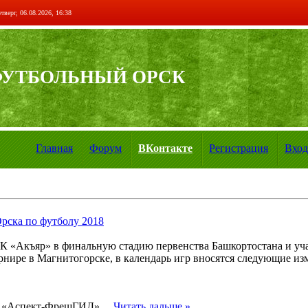
тверг, 06.08.2026, 16:38
ФУТБОЛЬНЫЙ ОРСК
Главная
Форум
ВКонтакте
Регистрация
Вход
ска по футболу 2018
К «Акъяр» в финальную стадию первенства Башкортостана и уч
ре в Магнитогорске, в календарь игр вносятся следующие из
 - «Аспект-ФрешГИД»
...
Читать дальше »