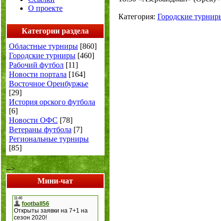
О проекте
Категория:
Городские турнир
Категории раздела
Областные турниры
[860]
Городские турниры
[460]
Рабочий футбол
[11]
Новости портала
[164]
Восточное Оренбуржье
[29]
История орского футбола
[6]
Новости ОФС
[78]
Ветераны футбола
[7]
Региональные турниры
[85]
-->
Мини-чат