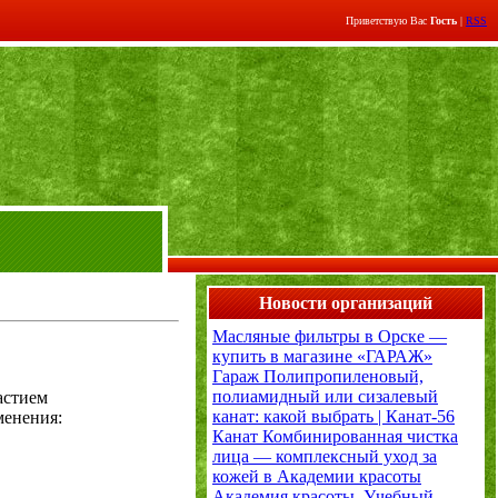
Приветствую Вас
Гость
|
RSS
Новости организаций
Масляные фильтры в Орске —
купить в магазине «ГАРАЖ»
Гараж
Полипропиленовый,
полиамидный или сизалевый
астием
канат: какой выбрать | Канат-56
менения:
Канат
Комбинированная чистка
лица — комплексный уход за
кожей в Академии красоты
Академия красоты. Учебный