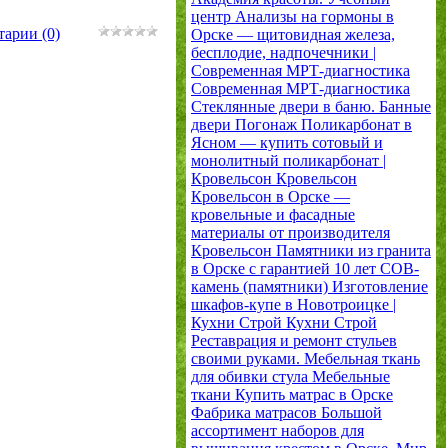
центр
Анализы на гормоны в
арии (0)
Орске — щитовидная железа,
бесплодие, надпочечники |
Современная МРТ-диагностика
Современная МРТ-диагностика
Стеклянные двери в баню. Банные
двери
Погонаж
Поликарбонат в
Ясном — купить сотовый и
монолитный поликарбонат |
Кровельсон
Кровельсон
Кровельсон в Орске —
кровельные и фасадные
материалы от производителя
Кровельсон
Памятники из гранита
в Орске с гарантией 10 лет
СОВ-
камень (памятники)
Изготовление
шкафов-купе в Новотроицке |
Кухни Строй
Кухни Строй
Реставрация и ремонт стульев
своими руками. Мебельная ткань
для обивки стула
Мебельные
ткани
Купить матрас в Орске
Фабрика матрасов
Большой
ассортимент наборов для