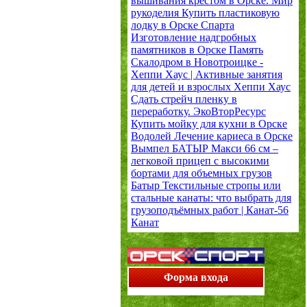
вышивания крестом в Орске.
Мир
рукоделия
Купить пластиковую
лодку в Орске
Спарта
Изготовление надгробных
памятников в Орске
Память
Скалодром в Новотроицке -
Хеппи Хаус | Активные занятия
для детей и взрослых
Хеппи Хаус
Сдать стрейч пленку в
переработку.
ЭкоВторРесурс
Купить мойку для кухни в Орске
Водолей
Лечение кариеса в Орске
Вымпел
БАТЫР Макси 66 см –
легковой прицеп с высокими
бортами для объемных грузов
Батыр
Текстильные стропы или
стальные канаты: что выбрать для
грузоподъёмных работ | Канат-56
Канат
Форма входа