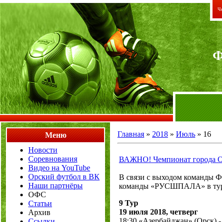
Че
Главная
»
2018
»
Июль
»
16
Меню
Новости
Соревнования
ВАЖНО! Чемпионат города Ор
Видео на YouTube
Орский футбол в ВК
В связи с выходом команды Ф
Наши партнёры
команды «РУСШПАЛА» в турни
ОФС
9 Тур
Статьи
19 июля 2018, четверг
Архив
18:30 «Азербайджан» (Орск)
Ссылки