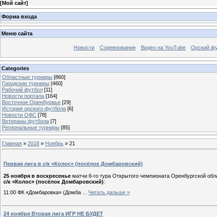
[
Мой сайт
]
Форма входа
Меню сайта
Новости
Соревнования
Видео на YouTube
Орский фу
Categories
Областные турниры
[860]
Городские турниры
[460]
Рабочий футбол
[11]
Новости портала
[164]
Восточное Оренбуржье
[29]
История орского футбола
[6]
Новости ОФС
[78]
Ветераны футбола
[7]
Региональные турниры
[85]
Главная
»
2018
»
Ноябрь
»
21
Первая лига в с/к «Колос» (посёлок Домбаровский)
25 ноября в воскресенье
матчи 6-го тура Открытого чемпионата Оренбургской обл
с/к «Колос» (посёлок Домбаровский)
:
11:00 ФК «Домбаровка» (Домба
...
Читать дальше »
24 ноября Вторая лига ИГР НЕ БУДЕТ