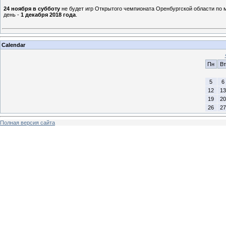
24 ноября в субботу
не будет игр Открытого чемпионата Оренбургской области по 
день -
1 декабря 2018 года
.
Calendar
Пн
Вт
5
6
12
13
19
20
26
27
Полная версия сайта