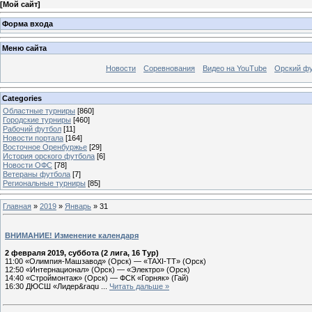
[
Мой сайт
]
Форма входа
Меню сайта
Новости
Соревнования
Видео на YouTube
Орский фу
Categories
Областные турниры
[860]
Городские турниры
[460]
Рабочий футбол
[11]
Новости портала
[164]
Восточное Оренбуржье
[29]
История орского футбола
[6]
Новости ОФС
[78]
Ветераны футбола
[7]
Региональные турниры
[85]
Главная
»
2019
»
Январь
»
31
ВНИМАНИЕ! Изменение календаря
2 февраля 2019, суббота (2 лига, 16 Тур)
11:00 «Олимпия-Машзавод» (Орск) — «TAXI-TT» (Орск)
12:50 «Интернационал» (Орск) — «Электро» (Орск)
14:40 «Строймонтаж» (Орск) — ФСК «Горняк» (Гай)
16:30 ДЮСШ «Лидер&raqu
...
Читать дальше »