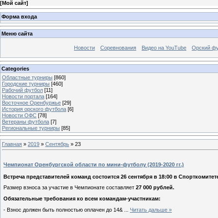
[
Мой сайт
]
Форма входа
Меню сайта
Новости
Соревнования
Видео на YouTube
Орский фу
Categories
Областные турниры
[860]
Городские турниры
[460]
Рабочий футбол
[11]
Новости портала
[164]
Восточное Оренбуржье
[29]
История орского футбола
[6]
Новости ОФС
[78]
Ветераны футбола
[7]
Региональные турниры
[85]
Главная
»
2019
»
Сентябрь
»
23
Чемпионат Оренбургской области по мини-футболу (2019-2020 гг.)
Встреча представителей команд состоится 26 сентября в 18:00 в Спорткомитете 
Размер взноса за участие в Чемпионате составляет
27 000 рублей.
Обязательные требования ко всем командам-участникам:
- Взнос должен быть полностью оплачен до 14&
...
Читать дальше »