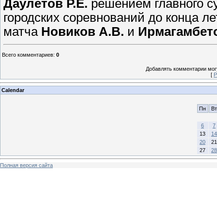
Даулетов Р.Е.
решением главного су
городских соревнований до конца ле
матча
Новиков А.В.
и
Ирмагамбето
Всего комментариев
:
0
Добавлять комментарии могу
[
Р
Calendar
Пн
Вт
6
7
13
14
20
21
27
28
Полная версия сайта