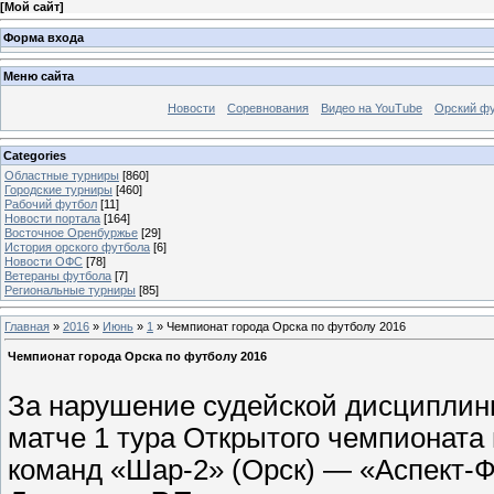
[
Мой сайт
]
Форма входа
Меню сайта
Новости
Соревнования
Видео на YouTube
Орский фу
Categories
Областные турниры
[860]
Городские турниры
[460]
Рабочий футбол
[11]
Новости портала
[164]
Восточное Оренбуржье
[29]
История орского футбола
[6]
Новости ОФС
[78]
Ветераны футбола
[7]
Региональные турниры
[85]
Главная
»
2016
»
Июнь
»
1
» Чемпионат города Орска по футболу 2016
Чемпионат города Орска по футболу 2016
За нарушение судейской дисциплины
матче 1 тура Открытого чемпионата
команд «Шар-2» (Орск) — «Аспект-