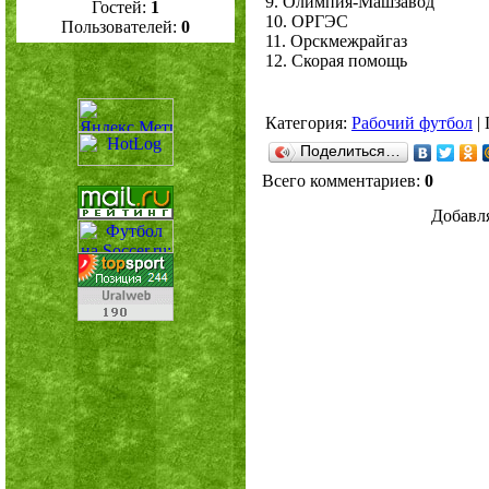
9. Олимпия-Машзавод
Гостей:
1
10. ОРГЭС
Пользователей:
0
11. Орскмежрайгаз
12. Скорая помощь
Категория
:
Рабочий футбол
|
Поделиться…
Всего комментариев
:
0
Добавля