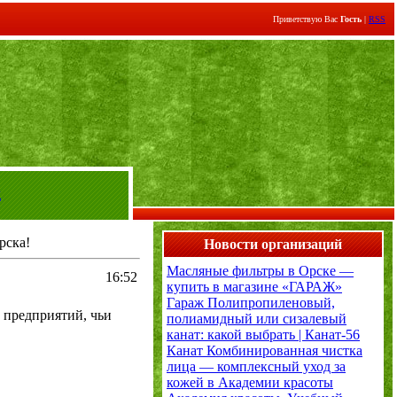
Приветствую Вас
Гость
|
RSS
д
рска!
Новости организаций
Масляные фильтры в Орске —
16:52
купить в магазине «ГАРАЖ»
Гараж
Полипропиленовый,
 предприятий, чьи
полиамидный или сизалевый
канат: какой выбрать | Канат-56
Канат
Комбинированная чистка
лица — комплексный уход за
кожей в Академии красоты