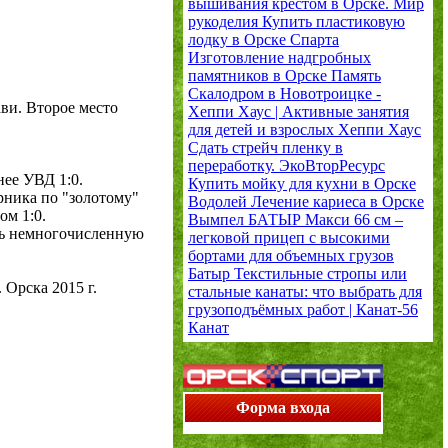
вышивания крестом в Орске.
Мир
рукоделия
Купить пластиковую
лодку в Орске
Спарта
Изготовление надгробных
памятников в Орске
Память
Скалодром в Новотроицке -
ви. Второе место
Хеппи Хаус | Активные занятия
для детей и взрослых
Хеппи Хаус
Сдать стрейч пленку в
переработку.
ЭкоВторРесурс
ее УВД 1:0.
Купить мойку для кухни в Орске
рника по "золотому"
Водолей
Лечение кариеса в Орске
м 1:0.
Вымпел
БАТЫР Макси 66 см –
ть немногочисленную
легковой прицеп с высокими
бортами для объемных грузов
Батыр
Текстильные стропы или
Орска 2015 г.
стальные канаты: что выбрать для
грузоподъёмных работ | Канат-56
Канат
Форма входа