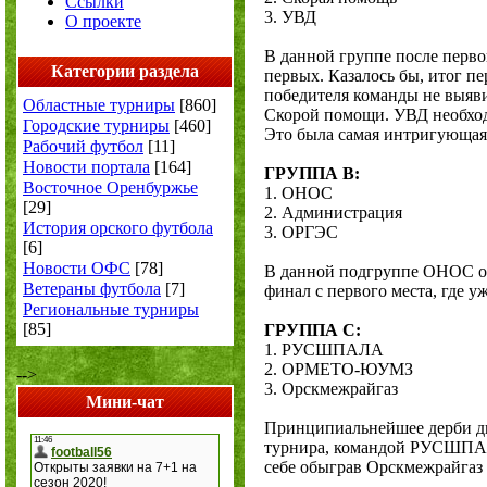
Ссылки
3. УВД
О проекте
В данной группе после перво
Категории раздела
первых. Казалось бы, итог пе
победителя команды не выяви
Областные турниры
[860]
Скорой помощи. УВД необходи
Городские турниры
[460]
Это была самая интригующая 
Рабочий футбол
[11]
Новости портала
[164]
ГРУППА В:
Восточное Оренбуржье
1. ОНОС
[29]
2. Администрация
История орского футбола
3. ОРГЭС
[6]
Новости ОФС
[78]
В данной подгруппе ОНОС о
Ветераны футбола
[7]
финал с первого места, где 
Региональные турниры
[85]
ГРУППА С:
1. РУСШПАЛА
2. ОРМЕТО-ЮУМЗ
-->
3. Орскмежрайгаз
Мини-чат
Принципиальнейшее дерби 
турнира, командой РУСШПАЛА
себе обыграв Орскмежрайгаз