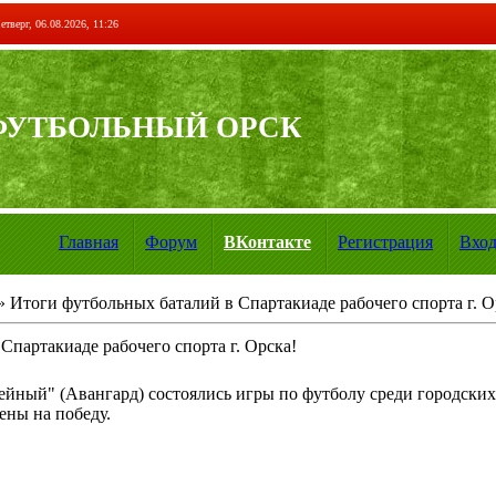
етверг, 06.08.2026, 11:26
ФУТБОЛЬНЫЙ ОРСК
Главная
Форум
ВКонтакте
Регистрация
Вхо
» Итоги футбольных баталий в Спартакиаде рабочего спорта г. О
Спартакиаде рабочего спорта г. Орска!
ейный" (Авангард) состоялись игры по футболу среди городских
ены на победу.