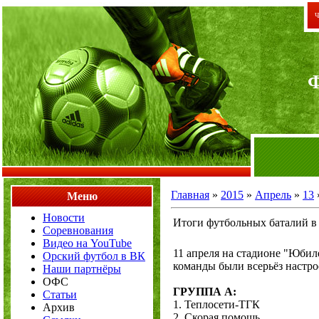
Ч
Главная
»
2015
»
Апрель
»
13
Меню
Новости
Итоги футбольных баталий в 
Соревнования
Видео на YouTube
11 апреля на стадионе "Юбил
Орский футбол в ВК
команды были всерьёз настро
Наши партнёры
ОФС
ГРУППА А:
Статьи
1. Теплосети-ТГК
Архив
2. Скорая помощь