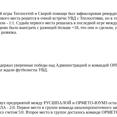
й игры Теплосетей и Скорой помощи был зафиксирован рекордный
рвого места решится в очной встречи УВД с Теплосетями, но в э
ли - 1:1. Судьба первого места решалась в последней игре меж
мо было выиграть с разницей больше +18, что они и сделали, ус
развязка.
держал уверенные победы над Администрацией и командой ОРГ
уже ждали футболисты УВД.
двух предприятий между РУСШПАЛОЙ и ОРМЕТО-ЮУМЗ остало
 - 2:0. Первое место в группе команда шпалопропиточного за
 со счетом 5:0. Второе место в группе досталось команде ОРМ