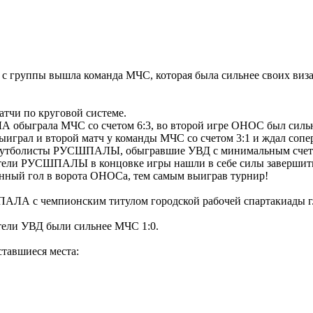
 с группы вышла команда МЧС, которая была сильнее своих виза
тчи по круговой системе.
обыграла МЧС со счетом 6:3, во второй игре ОНОС был сильн
играл и второй матч у команды МЧС со счетом 3:1 и ждал сопе
ь футболисты РУСШПАЛЫ, обыгравшие УВД с минимальным счето
ители РУСШПАЛЫ в концовке игры нашли в себе силы заверши
енный гол в ворота ОНОСа, тем самым выиграв турнир!
ЛА с чемпионским титулом городской рабочей спартакиады г. 
ители УВД были сильнее МЧС 1:0.
тавшиеся места: