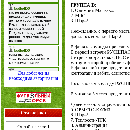
ГРУППА D:
1. Олимпия-Машзавод
2. МЧС
3. Шар-2
Неожиданно, с первого места
досталось команде Шар-2.
В финале команды провели ма
В первой встречи РУСШПАЛА 
Интрига возрастала, ОНОС вы
матчу, в которой пробилис
В финальной игре представ
Для добавления
контратаку и забить единств
необходима авторизация
Поздравляем команду РУСШПА
В матче за 3 место представ
Далее команды определили ос
5. ОРМЕТО-ЮУМЗ
Статистика
6. Шар-2
7. Теплосети-ТГК
8. Администрация
Онлайн всего:
1