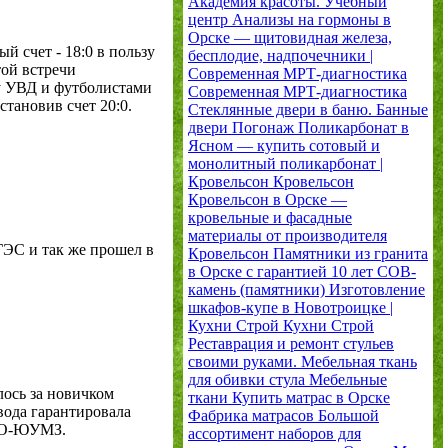
Академия красоты. Учебный
центр
Анализы на гормоны в
Орске — щитовидная железа,
 счет - 18:0 в пользу
бесплодие, надпочечники |
той встречи
Современная МРТ-диагностика
ду УВД и футболистами
Современная МРТ-диагностика
тановив счет 20:0.
Стеклянные двери в баню. Банные
двери
Погонаж
Поликарбонат в
Ясном — купить сотовый и
монолитный поликарбонат |
Кровельсон
Кровельсон
Кровельсон в Орске —
кровельные и фасадные
материалы от производителя
ЭС и так же прошел в
Кровельсон
Памятники из гранита
в Орске с гарантией 10 лет
СОВ-
камень (памятники)
Изготовление
шкафов-купе в Новотроицке |
Кухни Строй
Кухни Строй
Реставрация и ремонт стульев
своими руками. Мебельная ткань
для обивки стула
Мебельные
сь за новичком
ткани
Купить матрас в Орске
вода гарантировала
Фабрика матрасов
Большой
ЕТО-ЮУМЗ.
ассортимент наборов для