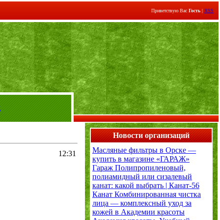
Приветствую Вас
Гость
|
RSS
д
Новости организаций
Масляные фильтры в Орске —
12:31
купить в магазине «ГАРАЖ»
Гараж
Полипропиленовый,
полиамидный или сизалевый
канат: какой выбрать | Канат-56
Канат
Комбинированная чистка
лица — комплексный уход за
кожей в Академии красоты