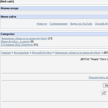
[
Мой сайт
]
Форма входа
Меню сайта
Новости
Соревнования
Видео на YouTube
Орский фу
Categories
Чемпионат области по мини-футболу
[13]
Мини-футбол - в школу
[8]
3-9 января 2011 Оренбург
[51]
Главная
»
Фотоальбом
»
Детский футбол
»
Чемпионат области по мини-футболу
» ДЮС
ДЮСШ "Лидер" Орск (я
Просмотреть ф