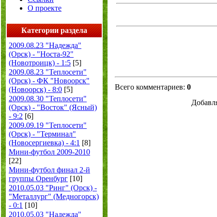
О проекте
Категории раздела
2009.08.23 "Надежда"
(Орск) - "Носта-92"
(Новотроицк) - 1:5
[5]
2009.08.23 "Теплосети"
(Орск) - ФК "Новоорск"
Всего комментариев
:
0
(Новоорск) - 8:0
[5]
2009.08.30 "Теплосети"
Добавля
(Орск) - "Восток" (Ясный)
- 9:2
[6]
2009.09.19 "Теплосети"
(Орск) - "Терминал"
(Новосергиевка) - 4:1
[8]
Мини-футбол 2009-2010
[22]
Мини-футбол финал 2-й
группы Оренбург
[10]
2010.05.03 "Ринг" (Орск) -
"Металлург" (Медногорск)
- 0:1
[10]
2010.05.03 "Надежда"