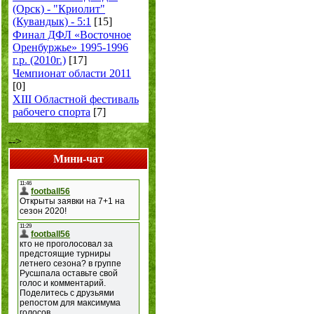
(Орск) - "Криолит"
(Кувандык) - 5:1
[15]
Финал ДФЛ «Восточное
Оренбуржье» 1995-1996
г.р. (2010г.)
[17]
Чемпионат области 2011
[0]
XIII Областной фестиваль
рабочего спорта
[7]
-->
Мини-чат