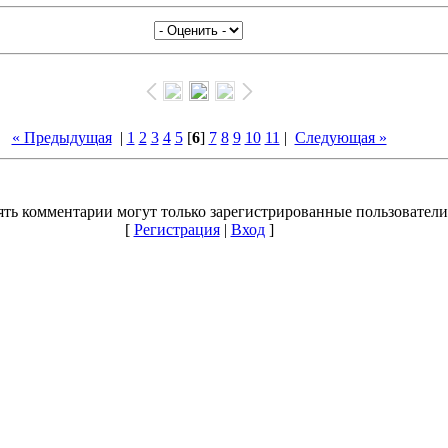
« Предыдущая
|
1
2
3
4
5
[
6
]
7
8
9
10
11
|
Следующая »
ть комментарии могут только зарегистрированные пользователи
[
Регистрация
|
Вход
]