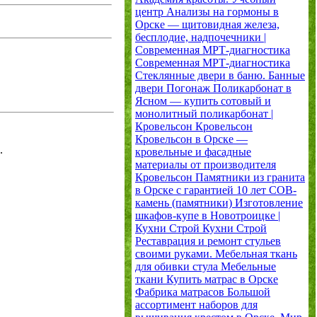
центр
Анализы на гормоны в
Орске — щитовидная железа,
бесплодие, надпочечники |
Современная МРТ-диагностика
Современная МРТ-диагностика
Стеклянные двери в баню. Банные
двери
Погонаж
Поликарбонат в
Ясном — купить сотовый и
монолитный поликарбонат |
Кровельсон
Кровельсон
Кровельсон в Орске —
.
кровельные и фасадные
материалы от производителя
Кровельсон
Памятники из гранита
в Орске с гарантией 10 лет
СОВ-
камень (памятники)
Изготовление
шкафов-купе в Новотроицке |
Кухни Строй
Кухни Строй
Реставрация и ремонт стульев
своими руками. Мебельная ткань
для обивки стула
Мебельные
ткани
Купить матрас в Орске
Фабрика матрасов
Большой
ассортимент наборов для