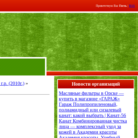
Приветствую Вас
Гость
|
RSS
р. (2010г.)
»
Новости организаций
Масляные фильтры в Орске —
купить в магазине «ГАРАЖ»
Гараж
Полипропиленовый,
полиамидный или сизалевый
канат: какой выбрать | Канат-56
Канат
Комбинированная чистка
лица — комплексный уход за
кожей в Академии красоты
Академия красоты. Учебный