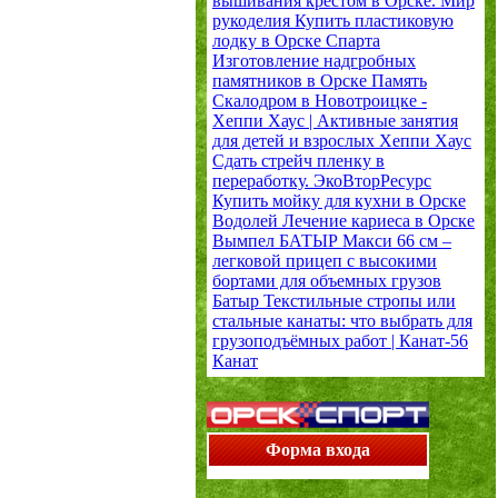
вышивания крестом в Орске.
Мир
рукоделия
Купить пластиковую
лодку в Орске
Спарта
Изготовление надгробных
памятников в Орске
Память
Скалодром в Новотроицке -
Хеппи Хаус | Активные занятия
для детей и взрослых
Хеппи Хаус
Сдать стрейч пленку в
переработку.
ЭкоВторРесурс
Купить мойку для кухни в Орске
Водолей
Лечение кариеса в Орске
Вымпел
БАТЫР Макси 66 см –
легковой прицеп с высокими
бортами для объемных грузов
Батыр
Текстильные стропы или
стальные канаты: что выбрать для
грузоподъёмных работ | Канат-56
Канат
Форма входа