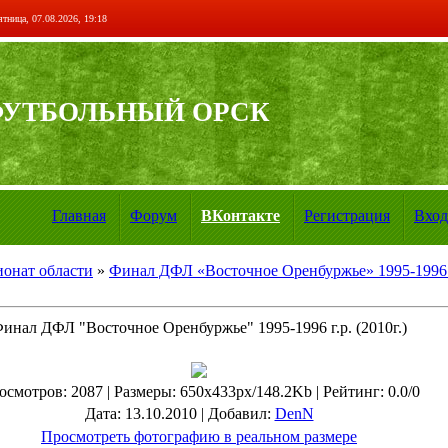
тница, 07.08.2026, 19:18
ФУТБОЛЬНЫЙ ОРСК
Главная
Форум
ВКонтакте
Регистрация
Вход
онат области
»
Финал ДФЛ «Восточное Оренбуржье» 1995-1996 г.
инал ДФЛ "Восточное Оренбуржье" 1995-1996 г.р. (2010г.)
осмотров
: 2087 |
Размеры
: 650x433px/148.2Kb |
Рейтинг
: 0.0/0
Дата
: 13.10.2010 |
Добавил
:
DenN
Просмотреть фотографию в реальном размере