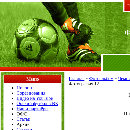
Пя
Главная
»
Фотоальбом
»
Чемпи
Меню
Фотография 12
Новости
Соревнования
Ф
Видео на YouTube
Орский футбол в ВК
Наши партнёры
Пр
ОФС
Статьи
Архив
Ссылки