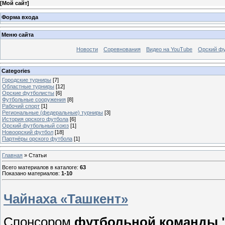
[
Мой сайт
]
Форма входа
Меню сайта
Новости
Соревнования
Видео на YouTube
Орский фу
Categories
Городские турниры
[7]
Областные турниры
[12]
Орские футболисты
[6]
Футбольные сооружения
[8]
Рабочий спорт
[1]
Региональные (федеральные) турниры
[3]
История орского футбола
[6]
Орский футбольный союз
[1]
Новоорский футбол
[18]
Партнёры орского футбола
[1]
Главная
»
Статьи
Всего материалов в каталоге
:
63
Показано материалов
:
1-10
Чайнаха «Ташкент»
Спонсором
футбольной команды "