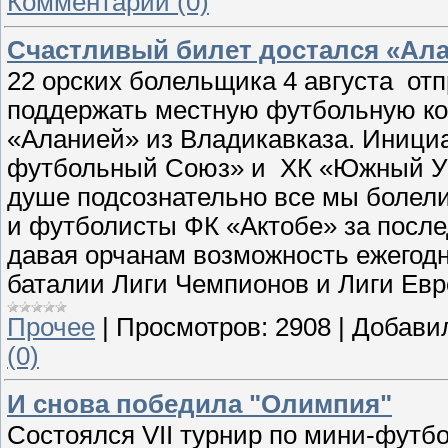
Комментарии (0)
Счастливый билет достался «Ал
22 орских болельщика 4 августа от
поддержать местную футбольную ко
«Аланией» из Владикавказа. Иници
футбольный Союз» и ХК «Южный Ура
душе подсознательно все мы болели
и футболисты ФК «Актобе» за после
давая орчанам возможность ежегод
баталии Лиги Чемпионов и Лиги Евр
Прочее
|
Просмотров:
2908
|
Добави
(0)
И снова победила "Олимпия"
Состоялся VII турнир по мини-футб