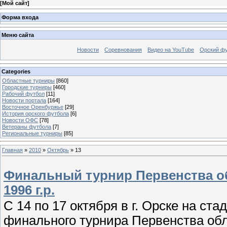
[
Мой сайт
]
Форма входа
Меню сайта
Новости
Соревнования
Видео на YouTube
Орский фу
Categories
Областные турниры
[860]
Городские турниры
[460]
Рабочий футбол
[11]
Новости портала
[164]
Восточное Оренбуржье
[29]
История орского футбола
[6]
Новости ОФС
[78]
Ветераны футбола
[7]
Региональные турниры
[85]
Главная
»
2010
»
Октябрь
»
13
Финальный турнир Первенства об
1996 г.р.
C 14 по 17 октября в г. Орске на с
финального турнира Первенства обл