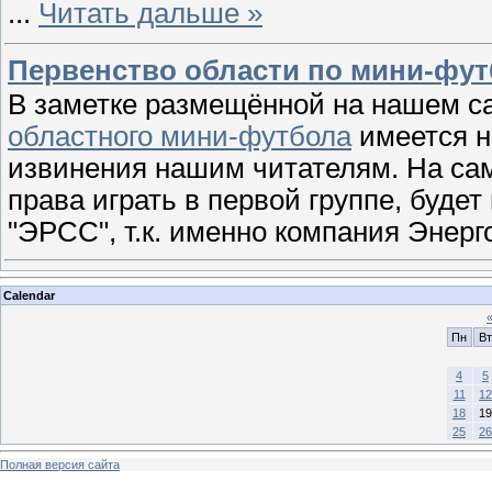
...
Читать дальше »
Первенство области по мини-фу
В заметке размещённой на нашем с
областного мини-футбола
имеется н
извинения нашим читателям. На са
права играть в первой группе, буде
"ЭРСС", т.к. именно компания Энер
Calendar
Пн
Вт
4
5
11
12
18
19
25
26
Полная версия сайта