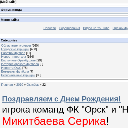
[
Мой сайт
]
Форма входа
Меню сайта
Новости
Соревнования
Видео на YouTube
Орский фу
Categories
Областные турниры
[860]
Городские турниры
[460]
Рабочий футбол
[11]
Новости портала
[164]
Восточное Оренбуржье
[29]
История орского футбола
[6]
Новости ОФС
[78]
Ветераны футбола
[7]
Региональные турниры
[85]
Главная
»
2010
»
Октябрь
»
22
Поздравляем с Днем Рождения!
игрока команд ФК "Орск"
и "
Микитбаева Серика
!