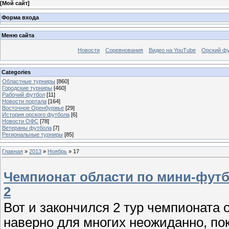
[
Мой сайт
]
Форма входа
Меню сайта
Новости
Соревнования
Видео на YouTube
Орский фу
Categories
Областные турниры
[860]
Городские турниры
[460]
Рабочий футбол
[11]
Новости портала
[164]
Восточное Оренбуржье
[29]
История орского футбола
[6]
Новости ОФС
[78]
Ветераны футбола
[7]
Региональные турниры
[85]
Главная
»
2013
»
Ноябрь
»
17
Чемпионат области по мини-футбо
2
Вот и закончился 2 тур чемпионата 
наверно для многих неожиданно, п