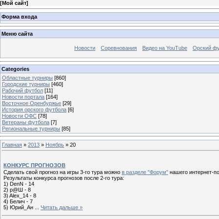
[
Мой сайт
]
Форма входа
Меню сайта
Новости
Соревнования
Видео на YouTube
Орский фу
Categories
Областные турниры
[860]
Городские турниры
[460]
Рабочий футбол
[11]
Новости портала
[164]
Восточное Оренбуржье
[29]
История орского футбола
[6]
Новости ОФС
[78]
Ветераны футбола
[7]
Региональные турниры
[85]
Главная
»
2013
»
Ноябрь
»
20
КОНКУРС ПРОГНОЗОВ
Сделать свой прогноз на игры 3-го тура можно
в разделе "Форум"
нашего интернет-по
Результаты конкурса прогнозов после 2-го тура:
1) DenN - 14
2) р@Ш - 8
3) Alex_14 - 8
4) Белич - 7
5) Юрий_Ан
...
Читать дальше »