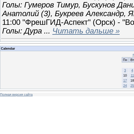
Голы: Гумеров Тимур, Бускунов Дан
Анатолий (3), Букреев Александр,
11:00 "ФрешГИД-Аспект" (Орск) - "Вос
Голы: Дура
...
Читать дальше »
Calendar
Пн
Вт
3
4
10
11
17
18
24
25
Полная версия сайта