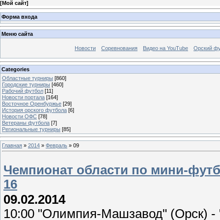
[
Мой сайт
]
Форма входа
Меню сайта
Новости
Соревнования
Видео на YouTube
Орский фу
Categories
Областные турниры
[860]
Городские турниры
[460]
Рабочий футбол
[11]
Новости портала
[164]
Восточное Оренбуржье
[29]
История орского футбола
[6]
Новости ОФС
[78]
Ветераны футбола
[7]
Региональные турниры
[85]
Главная
»
2014
»
Февраль
»
09
Чемпионат области по мини-футбо
16
09.02.2014
10:00 "Олимпия-Машзавод" (Орск) - "