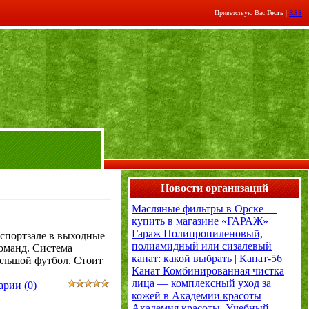
Приветствую Вас
Гость
|
RSS
Новости организаций
Масляные фильтры в Орске —
купить в магазине «ГАРАЖ»
Гараж
Полипропиленовый,
 спортзале в выходные
полиамидный или сизалевый
команд. Система
канат: какой выбрать | Канат-56
ольшой футбол. Стоит
Канат
Комбинированная чистка
лица — комплексный уход за
рии (0)
кожей в Академии красоты
Академия красоты. Учебный