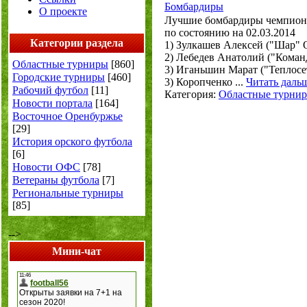
Бомбардиры
О проекте
Лучшие бомбардиры чемпиона
по состоянию на 02.03.2014
Категории раздела
1) Зулкашев Алексей ("Шар" О
2) Лебедев Анатолий ("Команд
Областные турниры
[860]
3) Иганьшин Марат ("Теплосет
Городские турниры
[460]
3) Коропченко
...
Читать даль
Рабочий футбол
[11]
Категория:
Областные турни
Новости портала
[164]
Восточное Оренбуржье
[29]
История орского футбола
[6]
Новости ОФС
[78]
Ветераны футбола
[7]
Региональные турниры
[85]
-->
Мини-чат