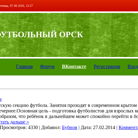
тница, 07.08.2026, 13:27
ФУТБОЛЬНЫЙ ОРСК
Главная
Форум
ВКонтакте
Регистрация
Вход
а
етскую секцию футбола. Занятия проходят в современном крытом
 вечернее.Основная цель - подготовка футболистов для взрослых 
образом, что ребёнок в дальнейшем может спокойно перейти в б
тать дальше »
Просмотров:
4330
|
Добавил:
Бубнов
|
Дата:
27.02.2014
|
Коммента