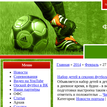
Пя
Главная
»
2014
»
Февраль
»
27
Меню
Новости
Соревнования
Набор детей в секцию футбол
Видео на YouTube
Объявляется набор детей в д
Орский футбол в ВК
в дневное время, в будни - в
Наши партнёры
подготовки выстроена таким 
ОФС
отметить и положительн
...
Чи
Статьи
Категория:
Новости портала
|
Архив
Ссылки