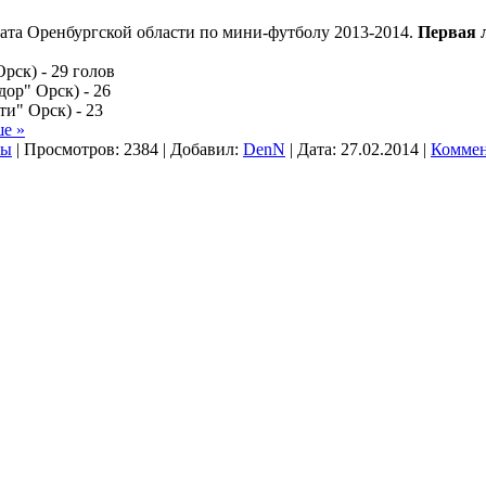
та Оренбургской области по мини-футболу 2013-2014.
Первая л
рск) - 29 голов
ор" Орск) - 26
и" Орск) - 23
ше »
ры
|
Просмотров:
2384
|
Добавил:
DenN
|
Дата:
27.02.2014
|
Коммен