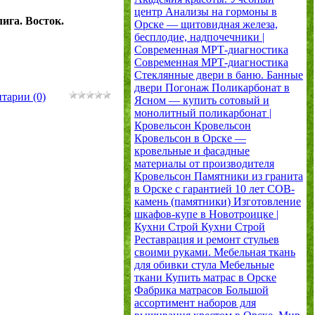
центр
Анализы на гормоны в
ига. Восток.
Орске — щитовидная железа,
бесплодие, надпочечники |
Современная МРТ-диагностика
Современная МРТ-диагностика
Стеклянные двери в баню. Банные
двери
Погонаж
Поликарбонат в
тарии (0)
Ясном — купить сотовый и
монолитный поликарбонат |
Кровельсон
Кровельсон
Кровельсон в Орске —
кровельные и фасадные
материалы от производителя
Кровельсон
Памятники из гранита
в Орске с гарантией 10 лет
СОВ-
камень (памятники)
Изготовление
шкафов-купе в Новотроицке |
Кухни Строй
Кухни Строй
Реставрация и ремонт стульев
своими руками. Мебельная ткань
для обивки стула
Мебельные
ткани
Купить матрас в Орске
Фабрика матрасов
Большой
ассортимент наборов для