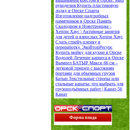
вышивания крестом в Орске.
Мир
рукоделия
Купить пластиковую
лодку в Орске
Спарта
Изготовление надгробных
памятников в Орске
Память
Скалодром в Новотроицке -
Хеппи Хаус | Активные занятия
для детей и взрослых
Хеппи Хаус
Сдать стрейч пленку в
переработку.
ЭкоВторРесурс
Купить мойку для кухни в Орске
Водолей
Лечение кариеса в Орске
Вымпел
БАТЫР Макси 66 см –
легковой прицеп с высокими
бортами для объемных грузов
Батыр
Текстильные стропы или
стальные канаты: что выбрать для
грузоподъёмных работ | Канат-56
Канат
Форма входа