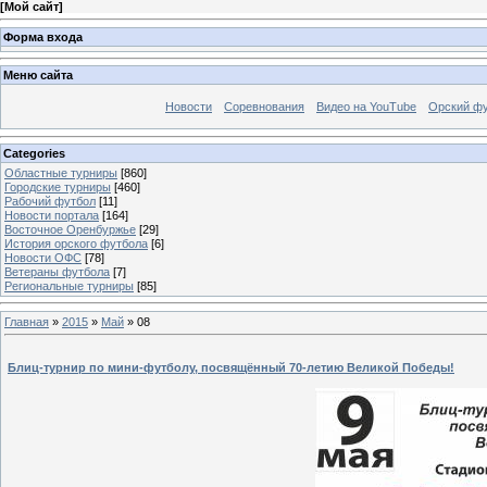
[
Мой сайт
]
Форма входа
Меню сайта
Новости
Соревнования
Видео на YouTube
Орский фу
Categories
Областные турниры
[860]
Городские турниры
[460]
Рабочий футбол
[11]
Новости портала
[164]
Восточное Оренбуржье
[29]
История орского футбола
[6]
Новости ОФС
[78]
Ветераны футбола
[7]
Региональные турниры
[85]
Главная
»
2015
»
Май
»
08
Блиц-турнир по мини-футболу, посвящённый 70-летию Великой Победы!