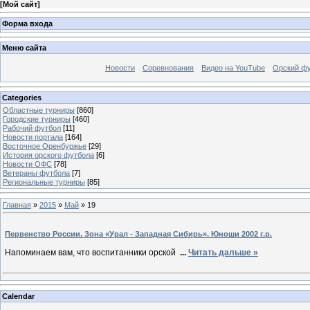
[
Мой сайт
]
Форма входа
Меню сайта
Новости
Соревнования
Видео на YouTube
Орский фу
Categories
Областные турниры
[860]
Городские турниры
[460]
Рабочий футбол
[11]
Новости портала
[164]
Восточное Оренбуржье
[29]
История орского футбола
[6]
Новости ОФС
[78]
Ветераны футбола
[7]
Региональные турниры
[85]
Главная
»
2015
»
Май
»
19
Первенство России. Зона «Урал - Западная Сибирь». Юноши 2002 г.р.
Напоминаем вам, что воспитанники орской
...
Читать дальше »
Calendar