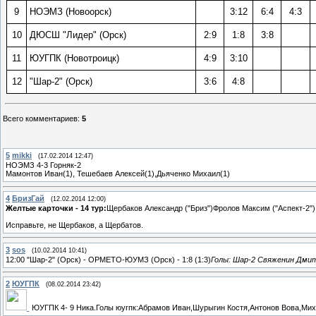
9
НОЭМЗ (Новоорск)
3:12
6:4
4:3
10
ДЮСШ "Лидер" (Орск)
2:9
1:8
3:8
11
ЮУГПК (Новотроицк)
4:9
3:10
12
"Шар-2" (Орск)
3:6
4:8
Всего комментариев
:
5
5
mikki
(17.02.2014 12:47)
НОЭМЗ 4-3 Горняк-2
Мамонтов Иван(1), Тешебаев Алексей(1),Дьяченко Михаил(1)
4
БризГай
(12.02.2014 12:00)
Желтые карточки - 14 тур:
Щербаков Александр ("Бриз")
Фролов Максим ("Аспект-2")
Исправьте, не Щербаков, а Щербатов.
3
sos
(10.02.2014 10:41)
12:00 "Шар-2" (Орск) - ОРМЕТО-ЮУМЗ (Орск) - 1:8 (1:3)
Голы: Шар-2 Свяженин Дми
2
ЮУГПК
(08.02.2014 23:42)
ЮУГПК 4- 9 Ника.Голы юугпк:Абрамов Иван,Шурыгин Костя,Антонов Вова,Мих