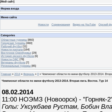
[
Мой сайт
]
Форма входа
Меню сайта
Новости
Соревнования
Видео на YouTube
Орский фу
Categories
Областные турниры
[860]
Городские турниры
[460]
Рабочий футбол
[11]
Новости портала
[164]
Восточное Оренбуржье
[29]
История орского футбола
[6]
Новости ОФС
[78]
Ветераны футбола
[7]
Региональные турниры
[85]
Главная
»
2014
»
Февраль
»
8
» Чемпионат области по мини-футболу 2013-2014. Вторая
Чемпионат области по мини-футболу 2013-2014. Вторая лига. Восток. Тур 14
08.02.2014
11:00 НОЭМЗ (Новоорск) - "Горняк-2" (
Голы: Уксукбаев Рустам, Бобин Вла