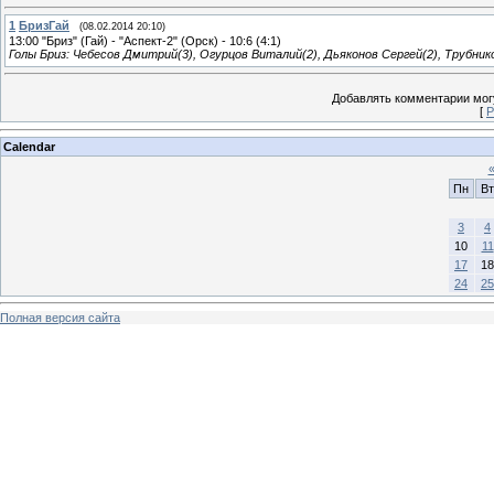
1
БризГай
(08.02.2014 20:10)
13:00 "Бриз" (Гай) - "Аспект-2" (Орск) - 10:6 (4:1)
Голы Бриз: Чебесов Дмитрий(3), Огурцов Виталий(2), Дьяконов Сергей(2), Трубник
Добавлять комментарии могу
[
Р
Calendar
Пн
Вт
3
4
10
11
17
18
24
25
Полная версия сайта