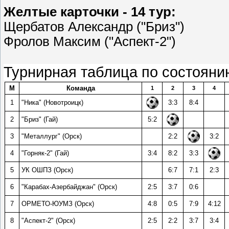
Желтые карточки - 14 тур:
Щербатов Александр ("Бриз")
Фролов Максим ("Аспект-2")
Турнирная таблица по состояни
М
Команда
1
2
3
4
1
"Ника" (Новотроицк)
3:3
8:4
2
"Бриз" (Гай)
5:2
3
"Металлург" (Орск)
2:2
3:2
4
"Горняк-2" (Гай)
3:4
8:2
3:3
5
УК ОШПЗ (Орск)
6:7
7:1
2:3
6
"Карабах-Азербайджан" (Орск)
2:5
3:7
0:6
7
ОРМЕТО-ЮУМЗ (Орск)
4:8
0:5
7:9
4:12
8
"Аспект-2" (Орск)
2:5
2:2
3:7
3:4