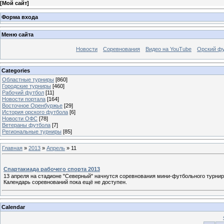
[
Мой сайт
]
Форма входа
Меню сайта
Новости
Соревнования
Видео на YouTube
Орский фу
Categories
Областные турниры
[860]
Городские турниры
[460]
Рабочий футбол
[11]
Новости портала
[164]
Восточное Оренбуржье
[29]
История орского футбола
[6]
Новости ОФС
[78]
Ветераны футбола
[7]
Региональные турниры
[85]
Главная
»
2013
»
Апрель
»
11
Спартакиада рабочего спорта 2013
13 апреля на стадионе "Северный" начнутся соревнования мини-футбольного турнир
Календарь соревнований пока ещё не доступен.
Calendar