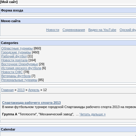
[
Мой сайт
]
Форма входа
Меню сайта
Новости
Соревнования
Видео на YouTube
Орский фу
Categories
Областные турниры
[860]
Городские турниры
[460]
Рабочий футбол
[11]
Новости портала
[164]
Восточное Оренбуржье
[29]
История орского футбола
[6]
Новости ОФС
[78]
Ветераны футбола
[7]
Региональные турниры
[85]
Главная
»
2013
»
Апрель
»
12
Спартакиада рабочего спорта 2013
В мини-футбольном турнире городской Спартакиады рабочего спорта 2013 на первом
Группа A
"Теплосети", "Механический завод",
...
Читать дальше »
Calendar