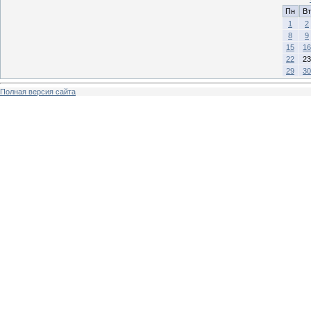
Пн
Вт
1
2
8
9
15
16
22
23
29
30
Полная версия сайта