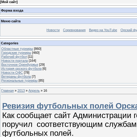
[
Мой сайт
]
Форма входа
Меню сайта
Новости
Соревнования
Видео на YouTube
Орский фу
Categories
Областные турниры
[860]
Городские турниры
[460]
Рабочий футбол
[11]
Новости портала
[164]
Восточное Оренбуржье
[29]
История орского футбола
[6]
Новости ОФС
[78]
Ветераны футбола
[7]
Региональные турниры
[85]
Главная
»
2013
»
Апрель
»
16
Ревизия футбольных полей Орск
Как сообщает сайт Администрации г
поручил соответствующим службам
футбольных полей.