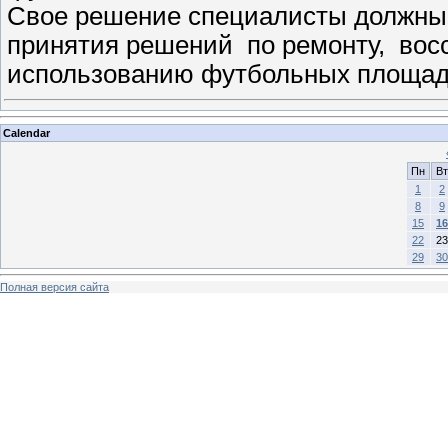
Свое решение специалисты должны 
принятия решений по ремонту, во
использованию футбольных площад
Calendar
Пн
Вт
1
2
8
9
15
16
22
23
29
30
Полная версия сайта