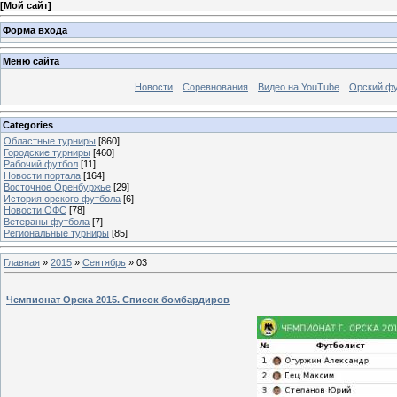
[
Мой сайт
]
Форма входа
Меню сайта
Новости
Соревнования
Видео на YouTube
Орский фу
Categories
Областные турниры
[860]
Городские турниры
[460]
Рабочий футбол
[11]
Новости портала
[164]
Восточное Оренбуржье
[29]
История орского футбола
[6]
Новости ОФС
[78]
Ветераны футбола
[7]
Региональные турниры
[85]
Главная
»
2015
»
Сентябрь
»
03
Чемпионат Орска 2015. Список бомбардиров