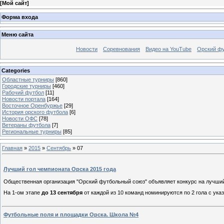
[
Мой сайт
]
Форма входа
Меню сайта
Новости
Соревнования
Видео на YouTube
Орский фу
Categories
Областные турниры
[860]
Городские турниры
[460]
Рабочий футбол
[11]
Новости портала
[164]
Восточное Оренбуржье
[29]
История орского футбола
[6]
Новости ОФС
[78]
Ветераны футбола
[7]
Региональные турниры
[85]
Главная
»
2015
»
Сентябрь
»
07
Лучший гол чемпионата Орска 2015 года
Общественная организация "Орский футбольный союз" объявляет конкурс на лучший
На 1-ом этапе
до 13 сентября
от каждой из 10 команд номинируются по 2 гола с ук
Футбольные поля и площадки Орска. Школа №4