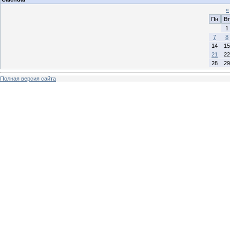
«
Пн
Вт
1
7
8
14
15
21
22
28
29
Полная версия сайта