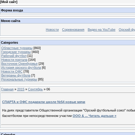
[
Мой сайт
]
Форма входа
Меню сайта
Новости
Соревнования
Видео на YouTube
Орский фу
Categories
Областные турниры
[860]
Городские турниры
[460]
Рабочий футбол
[11]
Новости портала
[164]
Восточное Оренбуржье
[29]
История орского футбола
[6]
Новости ОФС
[78]
Ветераны футбола
[7]
Региональные турниры
[85]
Главная
»
2015
»
Сентябрь
»
06
СПАРТА и ОФС подарили школе №54 новые мячи
На днях представители Общественной организации "Орский футбольный союз" поб
баскетболом
при непосредственном участии
ООО &
...
Читать дальше »
Calendar