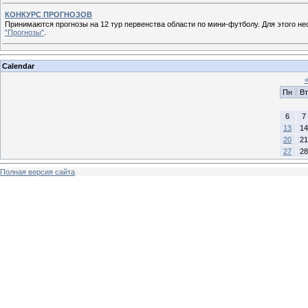
КОНКУРС ПРОГНОЗОВ
Принимаются прогнозы на 12 тур первенства области по мини-футболу. Для этого н
"Прогнозы"
.
Calendar
Пн
Вт
6
7
13
14
20
21
27
28
Полная версия сайта