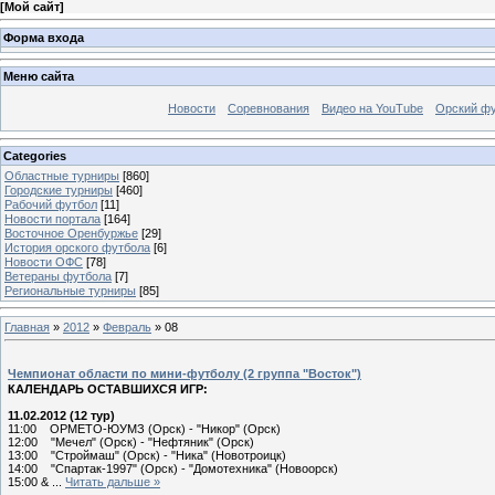
[
Мой сайт
]
Форма входа
Меню сайта
Новости
Соревнования
Видео на YouTube
Орский фу
Categories
Областные турниры
[860]
Городские турниры
[460]
Рабочий футбол
[11]
Новости портала
[164]
Восточное Оренбуржье
[29]
История орского футбола
[6]
Новости ОФС
[78]
Ветераны футбола
[7]
Региональные турниры
[85]
Главная
»
2012
»
Февраль
»
08
Чемпионат области по мини-футболу (2 группа "Восток")
КАЛЕНДАРЬ ОСТАВШИХСЯ ИГР:
11.02.2012 (12 тур)
11:00 ОРМЕТО-ЮУМЗ (Орск) - "Никор" (Орск)
12:00 "Мечел" (Орск) - "Нефтяник" (Орск)
13:00 "Строймаш" (Орск) - "Ника" (Новотроицк)
14:00 "Спартак-1997" (Орск) - "Домотехника" (Новоорск)
15:00 &
...
Читать дальше »