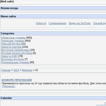
[
Мой сайт
]
Форма входа
Меню сайта
Новости
Соревнования
Видео на YouTube
Орский фу
Categories
Областные турниры
[860]
Городские турниры
[460]
Рабочий футбол
[11]
Новости портала
[164]
Восточное Оренбуржье
[29]
История орского футбола
[6]
Новости ОФС
[78]
Ветераны футбола
[7]
Региональные турниры
[85]
Главная
»
2012
»
Февраль
»
22
КОНКУРС ПРОГНОЗОВ
Принимаются прогнозы на 14 тур первенства области по мини-футболу. Для этого н
"Прогнозы"
.
Calendar