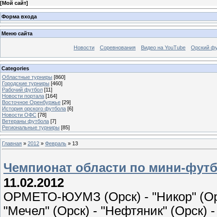
[
Мой сайт
]
Форма входа
Меню сайта
Новости
Соревнования
Видео на YouTube
Орский фу
Categories
Областные турниры
[860]
Городские турниры
[460]
Рабочий футбол
[11]
Новости портала
[164]
Восточное Оренбуржье
[29]
История орского футбола
[6]
Новости ОФС
[78]
Ветераны футбола
[7]
Региональные турниры
[85]
Главная
»
2012
»
Февраль
»
13
Чемпионат области по мини-футбол
11.02.2012
ОРМЕТО-ЮУМЗ (Орск) - "Никор" (Орск
"Мечел" (Орск) - "Нефтяник" (Орск) - 