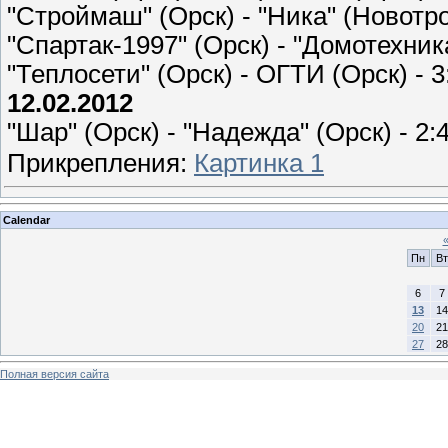
"Строймаш" (Орск) - "Ника" (Новотрои
"Спартак-1997" (Орск) - "Домотехника
"Теплосети" (Орск) - ОГТИ (Орск) - 3:
12.02.2012
"Шар" (Орск) - "Надежда" (Орск) - 2:
Прикрепления:
Картинка 1
Calendar
Пн
Вт
6
7
13
14
20
21
27
28
Полная версия сайта