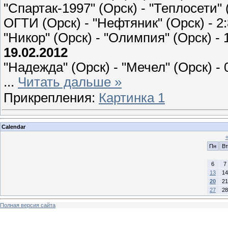
"Спартак-1997" (Орск) - "Теплосети" (
ОГТИ (Орск) - "Нефтяник" (Орск) - 2:
"Никор" (Орск) - "Олимпия" (Орск) - 1
19.02.2012
"Надежда" (Орск) - "Мечел" (Орск) - 0
...
Читать дальше »
Прикрепления:
Картинка 1
Calendar
Пн
Вт
6
7
13
14
20
21
27
28
Полная версия сайта