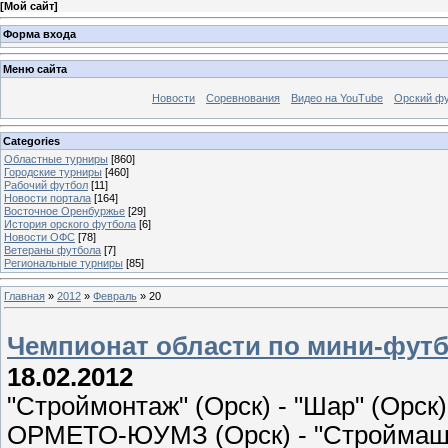
[
Мой сайт
]
Форма входа
Меню сайта
Новости
Соревнования
Видео на YouTube
Орский фу
Categories
Областные турниры
[860]
Городские турниры
[460]
Рабочий футбол
[11]
Новости портала
[164]
Восточное Оренбуржье
[29]
История орского футбола
[6]
Новости ОФС
[78]
Ветераны футбола
[7]
Региональные турниры
[85]
Главная
»
2012
»
Февраль
»
20
Чемпионат области по мини-футбол
18.02.2012
"Строймонтаж" (Орск) - "Шар" (Орск) -
ОРМЕТО-ЮУМЗ (Орск) - "Строймаш" (